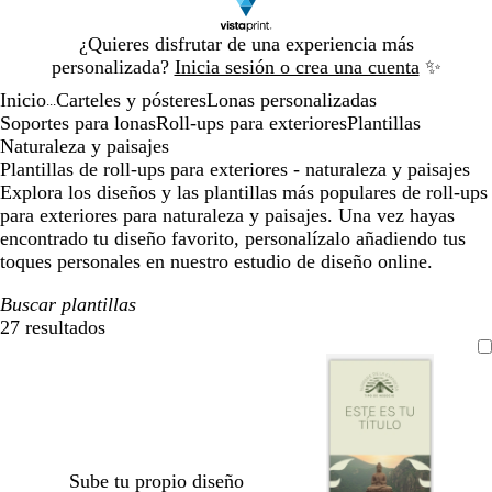
Diapositiva
¿Quieres disfrutar de una experiencia más
1
personalizada?
Inicia sesión o crea una cuenta
✨
de
Inicio
Carteles y pósteres
Lonas personalizadas
1
...
Soportes para lonas
Roll-ups para exteriores
Plantillas
Naturaleza y paisajes
Plantillas de roll-ups para exteriores - naturaleza y paisajes
Explora los diseños y las plantillas más populares de roll-ups
para exteriores para naturaleza y paisajes. Una vez hayas
encontrado tu diseño favorito, personalízalo añadiendo tus
toques personales en nuestro estudio de diseño online.
Buscar plantillas
27 resultados
Filtros
Sube tu propio diseño