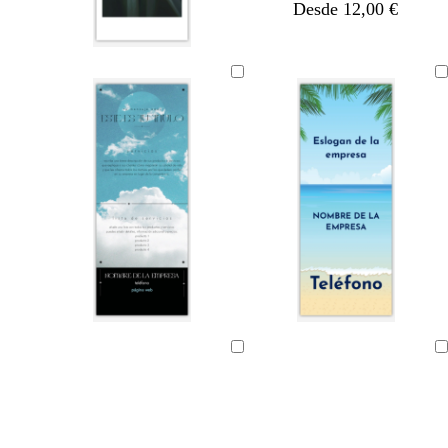
Desde 12,00 €
o
Cargando
Cargando