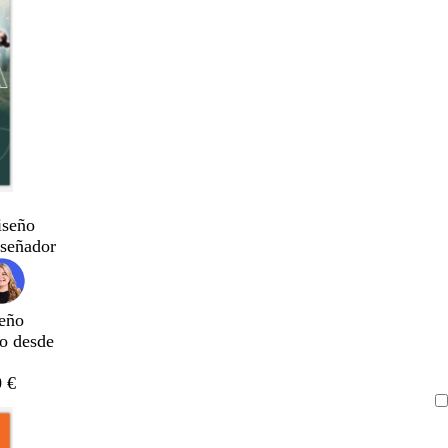
iseño
iseñador
eño
do desde
 €