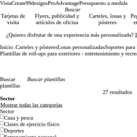
VistaCreate
99designs
ProAdvantage
Presupuesto a medida
Tarjetas de
Flyers, publicidad y
Carteles, lonas y
Pe
visita
artículos de oficina
pósteres
e
Diapositiva
¿Quieres disfrutar de una experiencia más personalizada?
1
de
Inicio
Carteles y pósteres
Lonas personalizadas
Soportes para 
1
...
Plantillas de roll-ups para exteriores - entretenimiento y recr
Buscar
plantillas
27 resultados
Filtros
Sector
Mostrar todas las categorías
Sector
Caza y pesca
Clases de ejercicio físico
Deportes