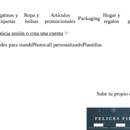
gatinas y
Ropa y
Artículos
Hogar y
Packaging
tiquetas
bolsas
promocionales
regalos
p
Inicia sesión o crea una cuenta
✨
des para stands
Photocall personalizado
Plantillas
Sube tu propio 