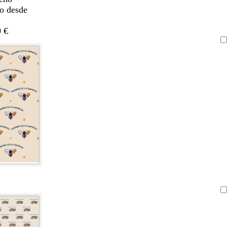
do desde
 €