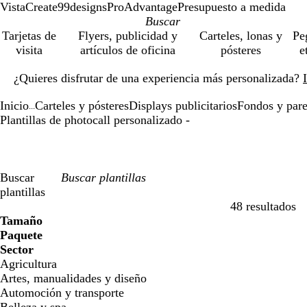
VistaCreate
99designs
ProAdvantage
Presupuesto a medida
Tarjetas de
Flyers, publicidad y
Carteles, lonas y
Pe
visita
artículos de oficina
pósteres
e
Diapositiva
¿Quieres disfrutar de una experiencia más personalizada?
1
de
Inicio
Carteles y pósteres
Displays publicitarios
Fondos y pare
1
...
Plantillas de photocall personalizado -
Buscar
plantillas
48 resultados
Filtros
Tamaño
Paquete
Sector
Agricultura
Artes, manualidades y diseño
Automoción y transporte