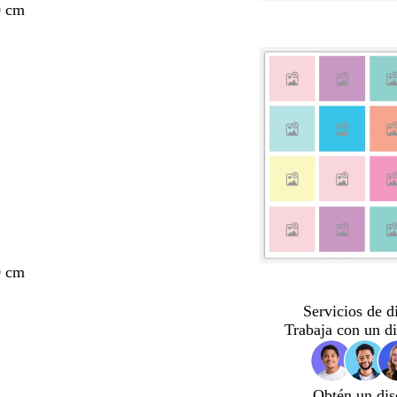
0 cm
0 cm
Servicios de d
Trabaja con un d
Obtén un dis