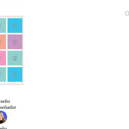
iseño
iseñador
eño