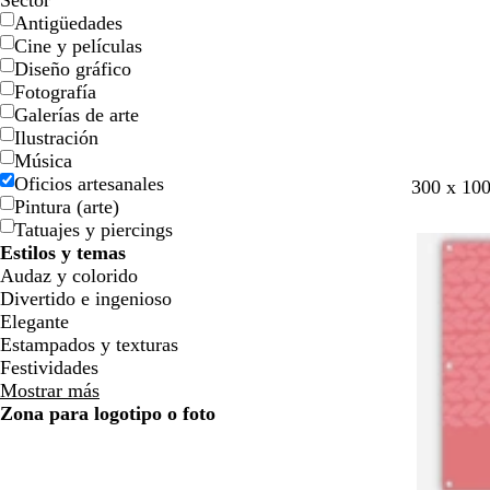
Sector
l
l
j
j
o
o
n
n
o
o
Antigüedades
l
l
a
a
Cine y películas
o
o
Diseño gráfico
Fotografía
Galerías de arte
Ilustración
Música
Oficios artesanales
b
b
g
t
300 x 10
Pintura (arte)
l
l
r
o
Tatuajes y piercings
a
a
i
s
Estilos y temas
n
n
s
t
Audaz y colorido
c
c
c
a
Divertido e ingenioso
o
o
l
d
Elegante
a
o
Estampados y texturas
r
Festividades
o
Mostrar más
Zona para logotipo o foto