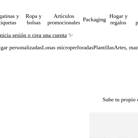
gatinas y
Ropa y
Artículos
Hogar y
Packaging
tiquetas
bolsas
promocionales
regalos
p
Inicia sesión o crea una cuenta
✨
lgar personalizadas
Lonas microperforadas
Plantillas
Artes, man
Sube tu propio 