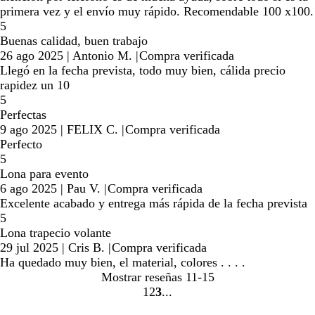
primera vez y el envío muy rápido. Recomendable 100 x100.
5
Buenas calidad, buen trabajo
26 ago 2025
|
Antonio M.
|
Compra verificada
Llegó en la fecha prevista, todo muy bien, cálida precio
rapidez un 10
5
Perfectas
9 ago 2025
|
FELIX C.
|
Compra verificada
Perfecto
5
Lona para evento
6 ago 2025
|
Pau V.
|
Compra verificada
Excelente acabado y entrega más rápida de la fecha prevista
5
Lona trapecio volante
29 jul 2025
|
Cris B.
|
Compra verificada
Ha quedado muy bien, el material, colores . . . .
Mostrar reseñas
11-15
1
2
3
Ir
Ir
Ir
a
a
a