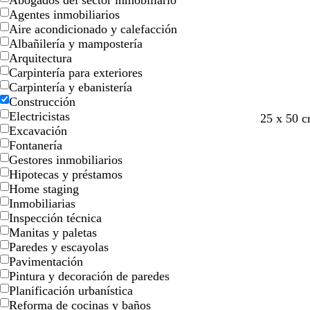
Abogados del sector inmobiliario
l
l
j
j
o
o
n
n
o
o
Agentes inmobiliarios
l
l
a
a
Aire acondicionado y calefacción
o
o
Albañilería y mampostería
Arquitectura
Carpintería para exteriores
Carpintería y ebanistería
Construcción
Electricistas
s
v
a
a
25 x 50 
Excavación
a
e
m
c
Fontanería
l
r
a
e
Gestores inmobiliarios
m
d
r
r
Hipotecas y préstamos
ó
e
i
o
Home staging
n
b
l
Inmobiliarias
o
l
Inspección técnica
s
o
Manitas y paletas
q
Paredes y escayolas
u
Pavimentación
e
Pintura y decoración de paredes
Planificación urbanística
Reforma de cocinas y baños