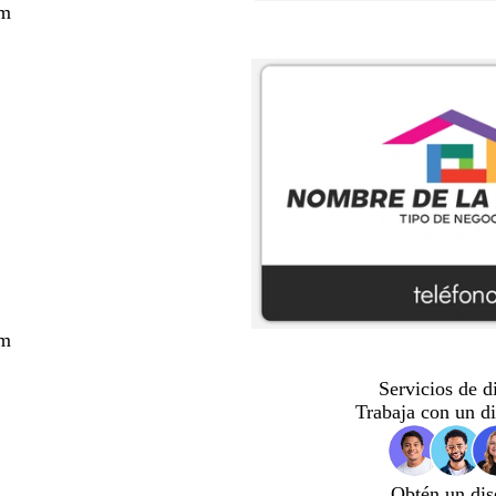
cm
cm
Servicios de d
Trabaja con un d
Obtén un dis