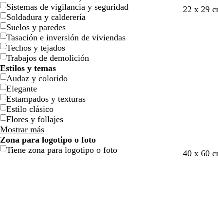
Sistemas de vigilancia y seguridad
a
v
s
v
22 x 29 
Soldadura y calderería
c
e
a
e
Suelos y paredes
e
r
l
r
Tasación e inversión de viviendas
r
d
m
d
Techos y tejados
o
e
ó
e
Trabajos de demolición
e
n
b
Estilos y temas
s
o
Audaz y colorido
p
s
Elegante
u
q
Estampados y texturas
m
u
Estilo clásico
a
e
Flores y follajes
d
Mostrar más
e
Zona para logotipo o foto
m
Tiene zona para logotipo o foto
a
g
g
g
g
v
g
40 x 60 
r
r
r
r
r
e
r
i
i
i
i
r
i
s
s
s
s
d
s
o
o
o
o
e
o
s
s
s
s
o
s
c
c
c
c
l
c