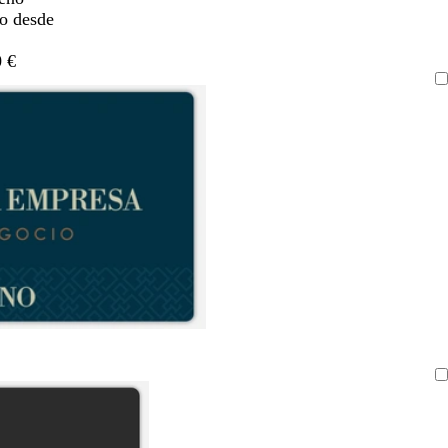
do desde
 €