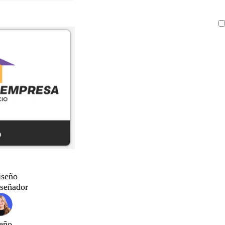
iseño
iseñador
eño