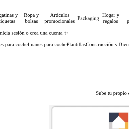
gatinas y
Ropa y
Artículos
Hogar y
Packaging
tiquetas
bolsas
promocionales
regalos
p
Inicia sesión o crea una cuenta
✨
es para coche
Imanes para coche
Plantillas
Construcción y Bien
Sube tu propio 