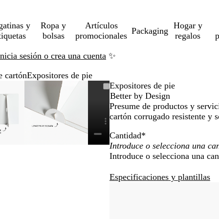
gatinas y
Ropa y
Artículos
Hogar y
Packaging
tiquetas
bolsas
promocionales
regalos
p
Inicia sesión o crea una cuenta
✨
e cartón
Expositores de pie
magen
cercado
iliza
az
Imagen
Acercado
Utiliza
Haz
Expositores de pie
pliable
sta
s
ic
ampliable
hasta
las
clic
Better by Design
ínimo
clas
ra
mínimo
teclas
para
Presume de productos y servici
e
pandir
de
expandir
cartón corrugado resistente y 
ás
más
Cantidad
*
y
enos
menos
Introduce o selecciona una can
ra
para
pliar
ampliar
Especificaciones y plantillas
y
ejar
alejar
y
s
las
echas
flechas