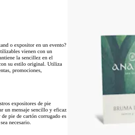
ra
para
verte
moverte
r
por
la
magen
imagen
tand o expositor en un evento?
tilizables vienen con un
ntiene la sencillez en el
on su estilo original. Utiliza
ventas, promociones,
stros expositores de pie
ar un mensaje sencillo y eficaz
r de pie de cartón corrugado es
 sea necesario.