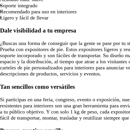
Soporte integrado
para
para
para
pa
Recomendado para uso en interiores
moverte
moverte
moverte
mo
Ligero y fácil de llevar
por
por
por
po
la
la
la
la
Dale visibilidad a tu empresa
imagen
imagen
imagen
i
¿Buscas una forma de conseguir que la gente se pase por tu s
Prueba con expositores de pie. Estos expositores ligeros y reu
soporte incorporado y son fáciles de transportar. Su diseño ma
espacio y la distribución, al tiempo que atrae a los visitantes c
carteles de pie personalizados para interiores para anunciar 
descripciones de productos, servicios y eventos.
Tan sencillos como versátiles
Si participas en una feria, congreso, evento o exposición, nue
resistentes para interiores son una gran herramienta para envi
a tu público objetivo. Y con solo 1 kg de peso, cada exposito
fácil de transportar, montar, trasladar y reutilizar siempre que