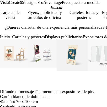
VistaCreate
99designs
ProAdvantage
Presupuesto a medida
Tarjetas de
Flyers, publicidad y
Carteles, lonas y
Pe
visita
artículos de oficina
pósteres
e
Diapositiva
¿Quieres disfrutar de una experiencia más personalizada?
1
de
Inicio
Carteles y pósteres
Displays publicitarios
Expositores d
1
...
Diapositiva
Imagen
Acercado
Utiliza
Haz
Imagen
Acercado
Utiliza
Haz
Imagen
Acercado
Utiliza
Haz
I
A
Ut
H
1
ampliable
hasta
las
clic
ampliable
hasta
las
clic
ampliable
hasta
las
clic
am
ha
la
cl
de
mínimo
teclas
para
mínimo
teclas
para
mínimo
teclas
para
m
te
pa
6
de
expandir
de
expandir
de
expandir
d
ex
más
más
más
m
y
y
y
y
menos
menos
menos
m
para
para
para
pa
ampliar
ampliar
ampliar
am
y
y
y
y
Difunde tu mensaje fácilmente con expositores de pie.
alejar
alejar
alejar
al
Cartón blanco de doble capa
y
y
y
y
Tamaño: 70 x 100 cm
las
las
las
la
Acabado mate suave
flechas
flechas
flechas
fl