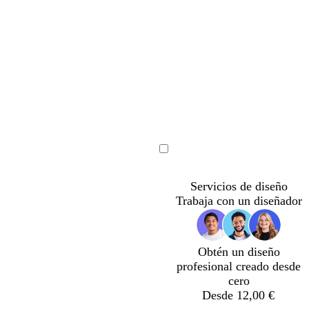
t
g
v
o
r
e
Cargando
s
i
r
t
s
d
Servicios de diseño
a
c
e
Trabaja con un diseñador
d
l
e
o
a
s
r
p
Obtén un diseño
o
u
profesional creado desde
m
cero
a
Desde 12,00 €
d