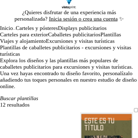
Diapositiva
¿Quieres disfrutar de una experiencia más
1
personalizada?
Inicia sesión o crea una cuenta
✨
de
Inicio
Carteles y pósteres
Displays publicitarios
1
...
Carteles para exterior
Caballetes publicitarios
Plantillas
Viajes y alojamiento
Excursiones y visitas turísticas
Plantillas de caballetes publicitarios - excursiones y visitas
turísticas
Explora los diseños y las plantillas más populares de
caballetes publicitarios para excursiones y visitas turísticas.
Una vez hayas encontrado tu diseño favorito, personalízalo
añadiendo tus toques personales en nuestro estudio de diseño
online.
Buscar plantillas
12 resultados
Filtros