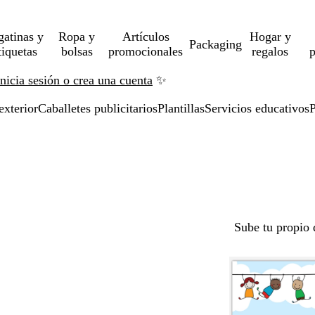
gatinas y
Ropa y
Artículos
Hogar y
Packaging
tiquetas
bolsas
promocionales
regalos
p
Inicia sesión o crea una cuenta
✨
exterior
Caballetes publicitarios
Plantillas
Servicios educativos
P
Sube tu propio 