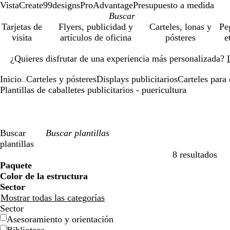
VistaCreate
99designs
ProAdvantage
Presupuesto a medida
Tarjetas de
Flyers, publicidad y
Carteles, lonas y
Pe
visita
artículos de oficina
pósteres
e
Diapositiva
¿Quieres disfrutar de una experiencia más personalizada?
1
de
Inicio
Carteles y pósteres
Displays publicitarios
Carteles para 
1
...
Plantillas de caballetes publicitarios - puericultura
Buscar
plantillas
8 resultados
Filtros
Paquete
Color de la estructura
Sector
Mostrar todas las categorías
Sector
Asesoramiento y orientación