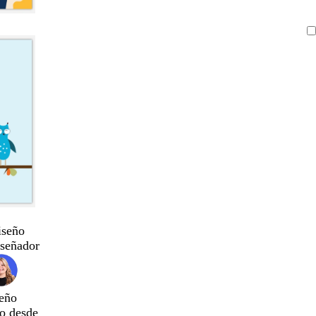
iseño
iseñador
eño
do desde