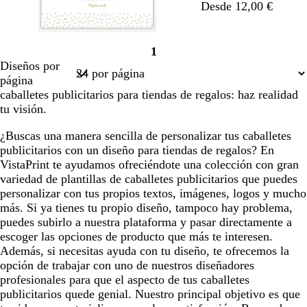
Desde 12,00 €
d
e
m
r
r
b
g
1
a
o
o
l
r
Página
Diseños por
r
s
s
a
i
1
página
a
a
n
s
caballetes publicitarios para tiendas de regalos: haz realidad
c
c
c
tu visión.
l
o
l
a
a
¿Buscas una manera sencilla de personalizar tus caballetes
r
r
publicitarios con un diseño para tiendas de regalos? En
o
o
VistaPrint te ayudamos ofreciéndote una colección con gran
variedad de plantillas de caballetes publicitarios que puedes
personalizar con tus propios textos, imágenes, logos y mucho
más. Si ya tienes tu propio diseño, tampoco hay problema,
puedes subirlo a nuestra plataforma y pasar directamente a
escoger las opciones de producto que más te interesen.
Además, si necesitas ayuda con tu diseño, te ofrecemos la
opción de trabajar con uno de nuestros diseñadores
profesionales para que el aspecto de tus caballetes
publicitarios quede genial. Nuestro principal objetivo es que