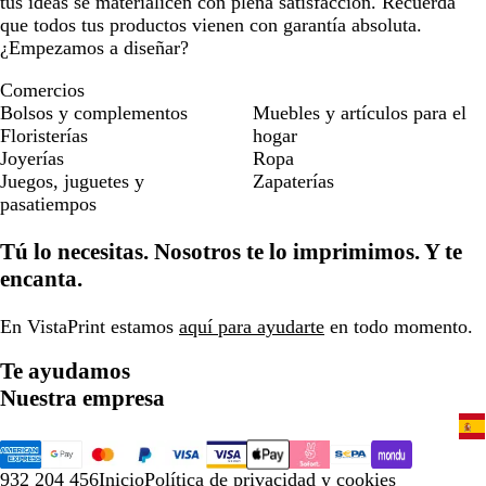
tus ideas se materialicen con plena satisfacción. Recuerda
que todos tus productos vienen con garantía absoluta.
¿Empezamos a diseñar?
Comercios
Bolsos y complementos
Muebles y artículos para el
Floristerías
hogar
Joyerías
Ropa
Juegos, juguetes y
Zapaterías
pasatiempos
Tú lo necesitas. Nosotros te lo imprimimos. Y te
encanta.
En VistaPrint estamos
aquí para ayudarte
en todo momento.
Te ayudamos
Nuestra empresa
932 204 456
Inicio
Política de privacidad y cookies