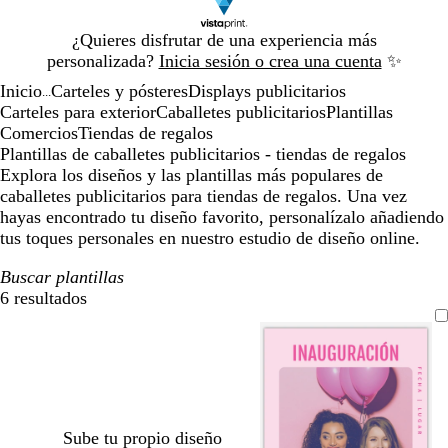
Diapositiva
¿Quieres disfrutar de una experiencia más
1
personalizada?
Inicia sesión o crea una cuenta
✨
de
Inicio
Carteles y pósteres
Displays publicitarios
1
...
Carteles para exterior
Caballetes publicitarios
Plantillas
Comercios
Tiendas de regalos
Plantillas de caballetes publicitarios - tiendas de regalos
Explora los diseños y las plantillas más populares de
caballetes publicitarios para tiendas de regalos. Una vez
hayas encontrado tu diseño favorito, personalízalo añadiendo
tus toques personales en nuestro estudio de diseño online.
Buscar plantillas
6 resultados
Filtros
Sube tu propio diseño