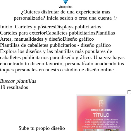
Diapositiva
¿Quieres disfrutar de una experiencia más
1
personalizada?
Inicia sesión o crea una cuenta
✨
de
Inicio
Carteles y pósteres
Displays publicitarios
1
...
Carteles para exterior
Caballetes publicitarios
Plantillas
Artes, manualidades y diseño
Diseño gráfico
Plantillas de caballetes publicitarios - diseño gráfico
Explora los diseños y las plantillas más populares de
caballetes publicitarios para diseño gráfico. Una vez hayas
encontrado tu diseño favorito, personalízalo añadiendo tus
toques personales en nuestro estudio de diseño online.
Buscar plantillas
19 resultados
Filtros
Sube tu propio diseño