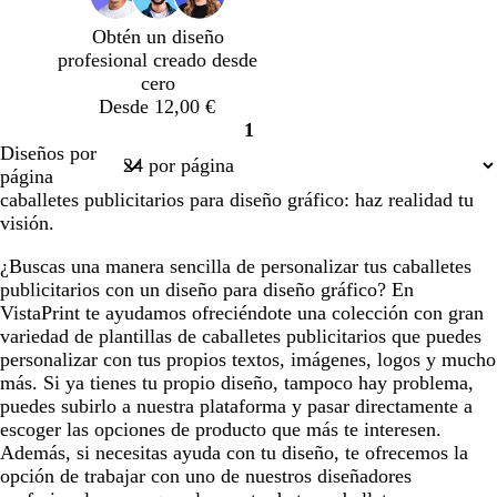
n
s
l
j
Obtén un diseño
c
a
a
profesional creado desde
u
r
cero
r
o
Desde 12,00 €
o
1
Página
Diseños por
1
página
caballetes publicitarios para diseño gráfico: haz realidad tu
visión.
¿Buscas una manera sencilla de personalizar tus caballetes
publicitarios con un diseño para diseño gráfico? En
VistaPrint te ayudamos ofreciéndote una colección con gran
variedad de plantillas de caballetes publicitarios que puedes
personalizar con tus propios textos, imágenes, logos y mucho
más. Si ya tienes tu propio diseño, tampoco hay problema,
puedes subirlo a nuestra plataforma y pasar directamente a
escoger las opciones de producto que más te interesen.
Además, si necesitas ayuda con tu diseño, te ofrecemos la
opción de trabajar con uno de nuestros diseñadores