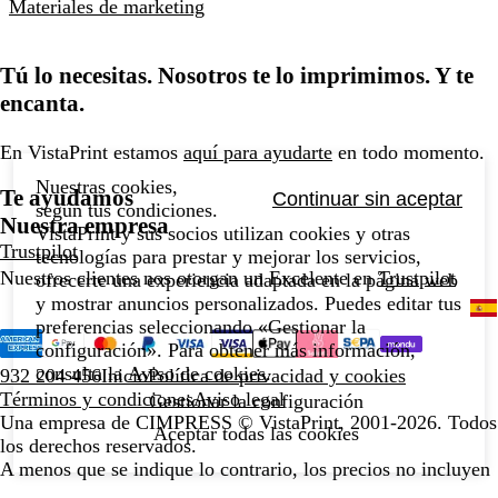
Materiales de marketing
Tú lo necesitas. Nosotros te lo imprimimos. Y te
encanta.
En VistaPrint estamos
aquí para ayudarte
en todo momento.
Nuestras cookies,
Te ayudamos
Continuar sin aceptar
según tus condiciones.
Nuestra empresa
VistaPrint y sus socios utilizan cookies y otras
Trustpilot
tecnologías para prestar y mejorar los servicios,
Nuestros clientes nos otorgan un Excelente en
Trustpilot
ofrecerte una experiencia adaptada en la página web
y mostrar anuncios personalizados. Puedes editar tus
preferencias seleccionando «Gestionar la
configuración». Para obtener más información,
consulta la
Aviso de cookies
.
932 204 456
Inicio
Política de privacidad y cookies
Términos y condiciones
Aviso legal
Gestionar la configuración
Una empresa de CIMPRESS
© VistaPrint, 2001-2026. Todos
Aceptar todas las cookies
los derechos reservados.
A menos que se indique lo contrario, los precios no incluyen
la entrega ni las opciones del producto.