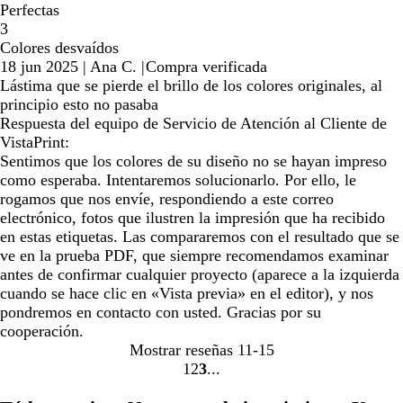
Perfectas
3
Colores desvaídos
18 jun 2025
|
Ana C.
|
Compra verificada
Lástima que se pierde el brillo de los colores originales, al
principio esto no pasaba
Respuesta del equipo de Servicio de Atención al Cliente de
VistaPrint:
Sentimos que los colores de su diseño no se hayan impreso
como esperaba. Intentaremos solucionarlo. Por ello, le
rogamos que nos envíe, respondiendo a este correo
electrónico, fotos que ilustren la impresión que ha recibido
en estas etiquetas. Las compararemos con el resultado que se
ve en la prueba PDF, que siempre recomendamos examinar
antes de confirmar cualquier proyecto (aparece a la izquierda
cuando se hace clic en «Vista previa» en el editor), y nos
pondremos en contacto con usted. Gracias por su
cooperación.
Mostrar reseñas
11-15
1
2
3
Ir
Ir
Ir
a
a
a