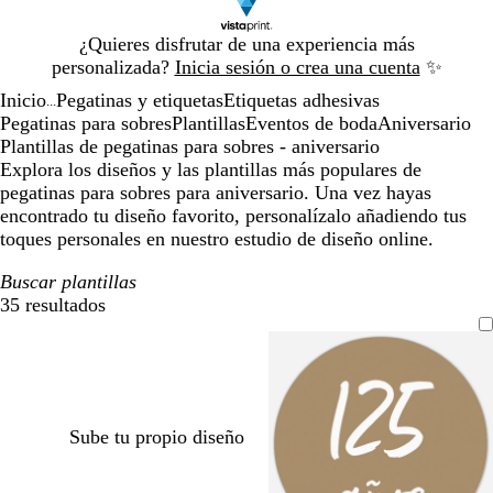
Diapositiva
¿Quieres disfrutar de una experiencia más
1
personalizada?
Inicia sesión o crea una cuenta
✨
de
Inicio
Pegatinas y etiquetas
Etiquetas adhesivas
1
...
Pegatinas para sobres
Plantillas
Eventos de boda
Aniversario
Plantillas de pegatinas para sobres - aniversario
Explora los diseños y las plantillas más populares de
pegatinas para sobres para aniversario. Una vez hayas
encontrado tu diseño favorito, personalízalo añadiendo tus
toques personales en nuestro estudio de diseño online.
Buscar plantillas
35 resultados
Filtros
Sube tu propio diseño