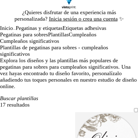
Diapositiva
¿Quieres disfrutar de una experiencia más
1
personalizada?
Inicia sesión o crea una cuenta
✨
de
Inicio
Pegatinas y etiquetas
Etiquetas adhesivas
1
...
Pegatinas para sobres
Plantillas
Cumpleaños
Cumpleaños significativos
Plantillas de pegatinas para sobres - cumpleaños
significativos
Explora los diseños y las plantillas más populares de
pegatinas para sobres para cumpleaños significativos. Una
vez hayas encontrado tu diseño favorito, personalízalo
añadiendo tus toques personales en nuestro estudio de diseño
online.
Buscar plantillas
17 resultados
Filtros