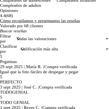
Cumpleaños de adolescentes
Cumpleaños infantiles
Cumpleaños de adultos
Opiniones
68
4.4
(
68
)
reseñas
Cómo recopilamos y presentamos las reseñas
Valorado por 68 clientes
Mis
búsquedas
Filtrar
por
Clasificar
por
5
Pegatinas
29 sept 2025
|
María R.
|
Compra verificada
Igual que la foto fáciles de despegar y pegar
5
PERFECTO
3 sept 2025
|
José C.
|
Compra verificada
TODOGENIAL
5
TODO GENIAL
1 sept 2025
|
Reyes C.
|
Compra verificada