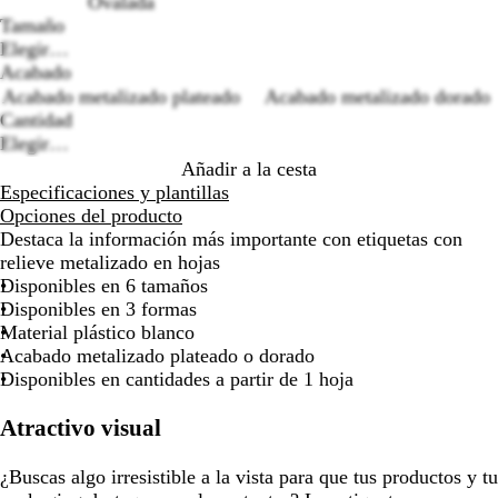
Ovalada
la
la
la
la
la
Tamaño
imagen
imagen
imagen
imagen
imagen
Loading
Elegir…
options
Acabado
Acabado metalizado plateado
Acabado metalizado dorado
Cantidad
Elegir…
Añadir a la cesta
Especificaciones y plantillas
Opciones del producto
Destaca la información más importante con etiquetas con
relieve metalizado en hojas
Disponibles en 6 tamaños
Disponibles en 3 formas
Material plástico blanco
Acabado metalizado plateado o dorado
Disponibles en cantidades a partir de 1 hoja
Atractivo visual
¿Buscas algo irresistible a la vista para que tus productos y tu