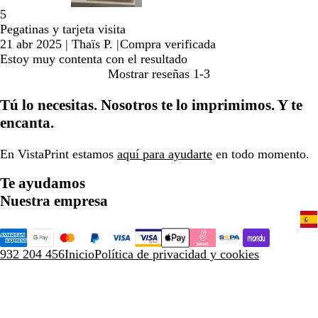
5
Pegatinas y tarjeta visita
21 abr 2025
|
Thaïs P.
|
Compra verificada
Estoy muy contenta con el resultado
Mostrar reseñas
1-3
Tú lo necesitas. Nosotros te lo imprimimos. Y te
encanta.
En VistaPrint estamos
aquí para ayudarte
en todo momento.
Te ayudamos
Nuestra empresa
932 204 456
Inicio
Política de privacidad y cookies
Términos y condiciones
Aviso legal
Una empresa de CIMPRESS
© VistaPrint, 2001-2026. Todos
los derechos reservados.
A menos que se indique lo contrario, los precios no incluyen