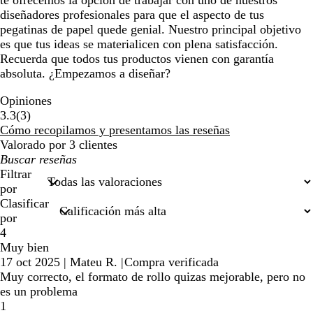
te ofrecemos la opción de trabajar con uno de nuestros
diseñadores profesionales para que el aspecto de tus
pegatinas de papel quede genial. Nuestro principal objetivo
es que tus ideas se materialicen con plena satisfacción.
Recuerda que todos tus productos vienen con garantía
absoluta. ¿Empezamos a diseñar?
Opiniones
3
3.3
(
3
)
reseñas
Cómo recopilamos y presentamos las reseñas
Valorado por 3 clientes
Mis
búsquedas
Filtrar
por
Clasificar
por
4
Muy bien
17 oct 2025
|
Mateu R.
|
Compra verificada
Muy correcto, el formato de rollo quizas mejorable, pero no
es un problema
1