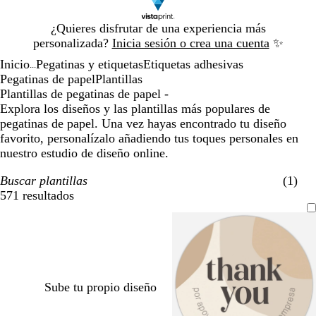
Diapositiva
¿Quieres disfrutar de una experiencia más
1
personalizada?
Inicia sesión o crea una cuenta
✨
de
Inicio
Pegatinas y etiquetas
Etiquetas adhesivas
1
...
Pegatinas de papel
Plantillas
Plantillas de pegatinas de papel -
Explora los diseños y las plantillas más populares de
pegatinas de papel. Una vez hayas encontrado tu diseño
favorito, personalízalo añadiendo tus toques personales en
nuestro estudio de diseño online.
Buscar plantillas
(1)
571 resultados
Filtros
Sube tu propio diseño