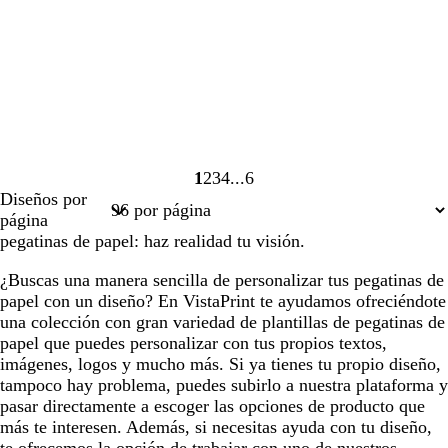
1
2
3
4
6
Página
Página
Página
Página
Página
Diseños por
1
2
3
4
6
página
pegatinas de papel: haz realidad tu visión.
¿Buscas una manera sencilla de personalizar tus pegatinas de
papel con un diseño? En VistaPrint te ayudamos ofreciéndote
una colección con gran variedad de plantillas de pegatinas de
papel que puedes personalizar con tus propios textos,
imágenes, logos y mucho más. Si ya tienes tu propio diseño,
tampoco hay problema, puedes subirlo a nuestra plataforma y
pasar directamente a escoger las opciones de producto que
más te interesen. Además, si necesitas ayuda con tu diseño,