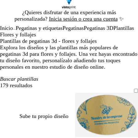
Diapositiva
¿Quieres disfrutar de una experiencia más
1
personalizada?
Inicia sesión o crea una cuenta
✨
de
Inicio
Pegatinas y etiquetas
Pegatinas
Pegatinas 3D
Plantillas
1
...
Flores y follajes
Plantillas de pegatinas 3d - flores y follajes
Explora los diseños y las plantillas más populares de
pegatinas 3d para flores y follajes. Una vez hayas encontrado
tu diseño favorito, personalízalo añadiendo tus toques
personales en nuestro estudio de diseño online.
Buscar plantillas
179 resultados
Filtros
Sube tu propio diseño