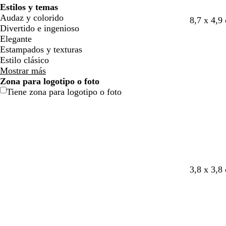
Estilos y temas
Audaz y colorido
r
r
r
8,7 x 4,9
Divertido e ingenioso
o
o
o
Elegante
s
s
s
Estampados y texturas
a
a
a
Estilo clásico
c
c
c
Mostrar más
l
l
l
Zona para logotipo o foto
a
a
a
Tiene zona para logotipo o foto
r
r
r
o
o
o
l
g
r
3,8 x 3,8
a
r
o
v
i
s
a
s
a
n
c
c
d
l
l