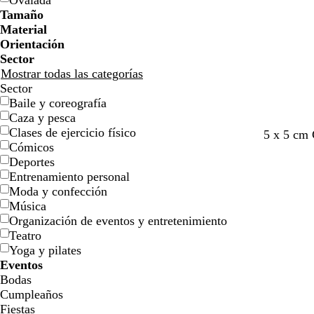
Ovalada
e
e
i
i
n
n
c
c
o
o
ó
ó
a
a
d
d
Tamaño
l
l
j
j
o
o
n
n
o
o
Material
l
l
a
a
Orientación
o
o
Sector
Mostrar todas las categorías
Sector
Baile y coreografía
Caza y pesca
Clases de ejercicio físico
c
c
l
v
a
5 x 5 cm 
Cómicos
r
r
i
e
c
Deportes
e
e
l
r
e
Entrenamiento personal
m
m
a
d
r
Moda y confección
a
a
e
o
Música
b
Organización de eventos y entretenimiento
o
Teatro
s
Yoga y pilates
q
Eventos
u
Bodas
e
Cumpleaños
Fiestas