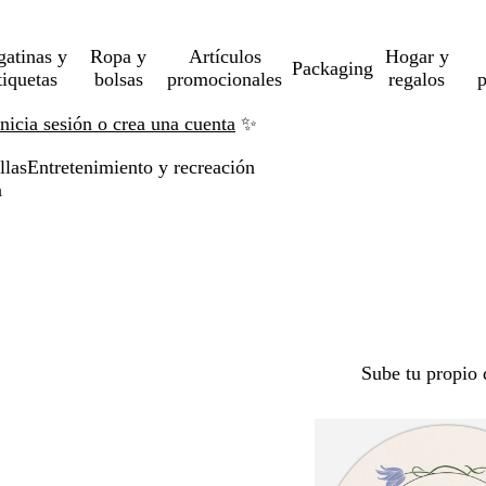
gatinas y
Ropa y
Artículos
Hogar y
Packaging
tiquetas
bolsas
promocionales
regalos
p
Inicia sesión o crea una cuenta
✨
llas
Entretenimiento y recreación
n
Sube tu propio 