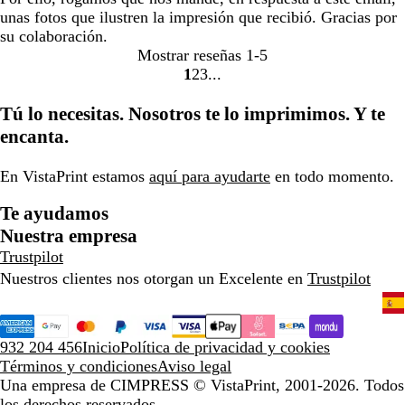
unas fotos que ilustren la impresión que recibió. Gracias por
su colaboración.
Mostrar reseñas
1-5
1
2
3
Ir
Ir
Ir
a
a
a
Tú lo necesitas. Nosotros te lo imprimimos. Y te
la
la
la
encanta.
página
página
página
En VistaPrint estamos
aquí para ayudarte
en todo momento.
Te ayudamos
Nuestra empresa
Trustpilot
Nuestros clientes nos otorgan un Excelente en
Trustpilot
932 204 456
Inicio
Política de privacidad y cookies
Términos y condiciones
Aviso legal
Una empresa de CIMPRESS
© VistaPrint, 2001-2026. Todos
los derechos reservados.