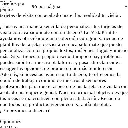
Diseños por
1
2
3
4
37
página
tarjetas de visita con acabado mate: haz realidad tu visión.
¿Buscas una manera sencilla de personalizar tus tarjetas de
visita con acabado mate con un diseño? En VistaPrint te
ayudamos ofreciéndote una colección con gran variedad de
plantillas de tarjetas de visita con acabado mate que puedes
personalizar con tus propios textos, imágenes, logos y mucho
más. Si ya tienes tu propio diseño, tampoco hay problema,
puedes subirlo a nuestra plataforma y pasar directamente a
escoger las opciones de producto que más te interesen.
Además, si necesitas ayuda con tu diseño, te ofrecemos la
opción de trabajar con uno de nuestros diseñadores
profesionales para que el aspecto de tus tarjetas de visita con
acabado mate quede genial. Nuestro principal objetivo es que
tus ideas se materialicen con plena satisfacción. Recuerda
que todos tus productos vienen con garantía absoluta.
¿Empezamos a diseñar?
Opiniones
105
4.1
(
105
)