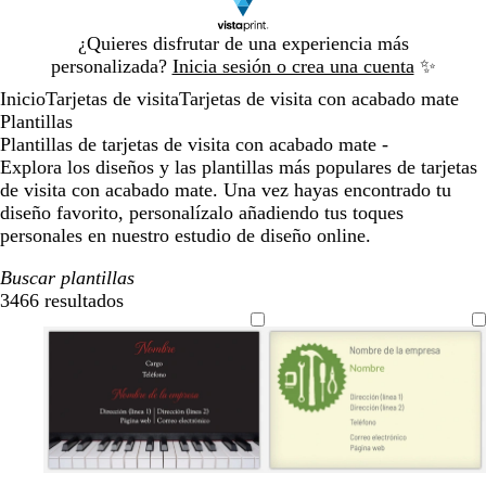
Diapositiva
¿Quieres disfrutar de una experiencia más
1
personalizada?
Inicia sesión o crea una cuenta
✨
de
Inicio
Tarjetas de visita
Tarjetas de visita con acabado mate
1
Plantillas
Plantillas de tarjetas de visita con acabado mate -
Explora los diseños y las plantillas más populares de tarjetas
de visita con acabado mate. Una vez hayas encontrado tu
diseño favorito, personalízalo añadiendo tus toques
personales en nuestro estudio de diseño online.
Buscar plantillas
3466 resultados
Filtros
c
c
c
c
c