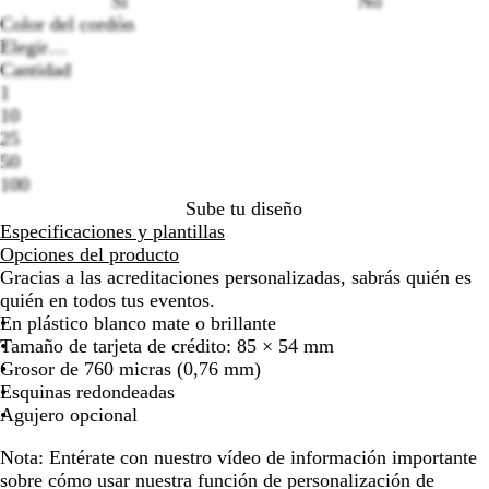
Sí
No
la
la
la
la
la
Color del cordón
Loading
imagen
imagen
imagen
imagen
imag
Elegir…
options
Cantidad
1
10
25
50
100
Sube tu diseño
Especificaciones y plantillas
Opciones del producto
Gracias a las acreditaciones personalizadas, sabrás quién es
quién en todos tus eventos.
En plástico blanco mate o brillante
Tamaño de tarjeta de crédito: 85 × 54 mm
Grosor de 760 micras (0,76 mm)
Esquinas redondeadas
Agujero opcional
Nota:
Entérate con nuestro vídeo de información importante
sobre cómo usar nuestra función de personalización de