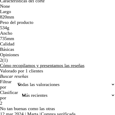
Características del corte
None
Largo
820mm
Peso del producto
534g
Ancho
735mm
Calidad
Básicas
Opiniones
1
2
(
1
)
reseñas
Cómo recopilamos y presentamos las reseñas
Valorado por 1 clientes
Mis
búsquedas
Filtrar
por
Clasificar
por
2
No tan buenas como las otras
12 mar 2024
|
Marta
|
Compra verificada