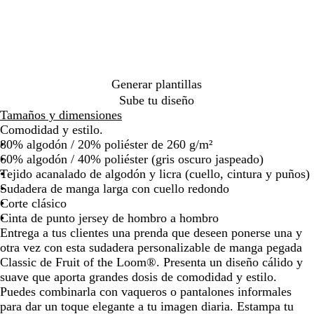
l
d
d
l
o
s
r
n
r
l
s
l
por
por
m
e
e
r
j
i
c
o
m
o
c
la
la
a
b
o
e
a
l
o
a
s
e
imagen
imagen
r
o
s
a
s
l
r
c
l
i
t
l
p
o
i
u
e
n
e
e
g
n
r
s
Generar plantillas
o
l
a
i
o
o
t
Sube tu diseño
l
d
r
o
j
e
Tamaños y dimensiones
a
o
a
s
a
Comodidad y estilo.
s
c
s
80% algodón / 20% poliéster de 260 g/m²
o
u
p
60% algodón / 40% poliéster (gris oscuro jaspeado)
l
r
e
Tejido acanalado de algodón y licra (cuello, cintura y puños)
o
a
Sudadera de manga larga con cuello redondo
d
Corte clásico
o
Cinta de punto jersey de hombro a hombro
Entrega a tus clientes una prenda que deseen ponerse una y
otra vez con esta sudadera personalizable de manga pegada
Classic de Fruit of the Loom®. Presenta un diseño cálido y
suave que aporta grandes dosis de comodidad y estilo.
Puedes combinarla con vaqueros o pantalones informales
para dar un toque elegante a tu imagen diaria. Estampa tu