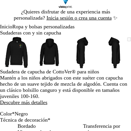
Diapositiva
¿Quieres disfrutar de una experiencia más
1
personalizada?
Inicia sesión o crea una cuenta
✨
de
Inicio
Ropa y bolsas personalizadas
1
Sudaderas con y sin capucha
Diapositiva
Imagen
Acercado
Utiliza
Haz
Imagen
Acercado
Utiliza
Haz
Imagen
Acercado
Utiliza
Haz
Imagen
Acerca
Utiliza
Haz
1
ampliable
hasta
las
clic
ampliable
hasta
las
clic
ampliable
hasta
las
clic
ampliab
hasta
las
clic
de
mínimo
teclas
para
mínimo
teclas
para
mínimo
teclas
para
mínimo
teclas
para
4
de
expandir
de
expandir
de
expandir
de
expandi
más
más
más
más
y
y
y
y
Sudadera de capucha de CottoVer® para niños
menos
menos
menos
menos
Mantén a los niños abrigados con este suéter con capucha
para
para
para
para
hecho de un suave tejido de mezcla de algodón. Cuenta con
ampliar
ampliar
ampliar
ampliar
un clásico bolsillo canguro y está disponible en tamaños
y
y
y
y
juveniles 100-160.
alejar
alejar
alejar
alejar
Descubre más detalles
y
y
y
y
las
las
las
las
Color
*
Negro
flechas
flechas
flechas
flechas
R
A
A
C
V
N
Técnica de decoración
*
para
para
para
para
o
z
z
a
e
e
Bordado
Transferencia por
moverte
moverte
moverte
movert