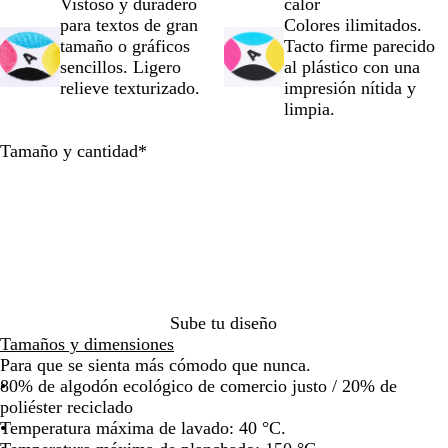
j
u
u
r
r
g
Vistoso y duradero
calor
por
por
por
por
o
l
l
b
d
r
para textos de gran
Colores ilimitados.
la
la
la
la
m
c
ó
e
o
tamaño o gráficos
Tacto firme parecido
imagen
imagen
imagen
imagen
a
e
n
sencillos. Ligero
al plástico con una
r
l
relieve texturizado.
impresión nítida y
i
e
limpia.
n
s
o
t
Obligatorio
Tamaño y cantidad
*
e
Sube tu diseño
Tamaños y dimensiones
Para que se sienta más cómodo que nunca.
80% de algodón ecológico de comercio justo / 20% de
poliéster reciclado
Temperatura máxima de lavado: 40 °C.