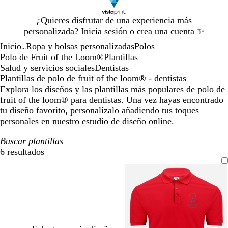
Diapositiva
¿Quieres disfrutar de una experiencia más
1
personalizada?
Inicia sesión o crea una cuenta
✨
de
Inicio
Ropa y bolsas personalizadas
Polos
1
...
Polo de Fruit of the Loom®
Plantillas
Salud y servicios sociales
Dentistas
Plantillas de polo de fruit of the loom® - dentistas
Explora los diseños y las plantillas más populares de polo de
fruit of the loom® para dentistas. Una vez hayas encontrado
tu diseño favorito, personalízalo añadiendo tus toques
personales en nuestro estudio de diseño online.
Buscar plantillas
6 resultados
Filtros