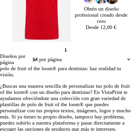
r
r
s
o
m
u
o
o
q
e
r
Obtén un diseño
u
r
o
profesional creado desde
e
a
cero
l
Desde 12,00 €
d
a
1
Página
Diseños por
1
página
polo de fruit of the loom® para dentistas: haz realidad tu
visión.
¿Buscas una manera sencilla de personalizar tus polo de fruit
of the loom® con un diseño para dentistas? En VistaPrint te
ayudamos ofreciéndote una colección con gran variedad de
plantillas de polo de fruit of the loom® que puedes
personalizar con tus propios textos, imágenes, logos y mucho
más. Si ya tienes tu propio diseño, tampoco hay problema,
puedes subirlo a nuestra plataforma y pasar directamente a
escoger las opciones de producto que más te interesen.