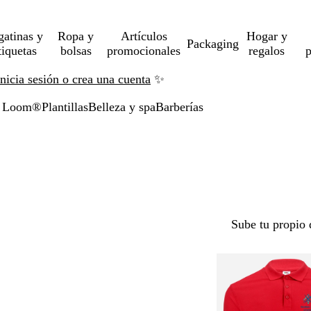
gatinas y
Ropa y
Artículos
Hogar y
Packaging
tiquetas
bolsas
promocionales
regalos
p
Inicia sesión o crea una cuenta
✨
he Loom®
Plantillas
Belleza y spa
Barberías
Sube tu propio 