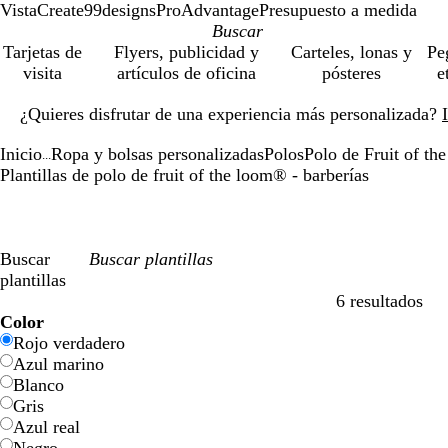
VistaCreate
99designs
ProAdvantage
Presupuesto a medida
Tarjetas de
Flyers, publicidad y
Carteles, lonas y
Pe
visita
artículos de oficina
pósteres
e
Diapositiva
¿Quieres disfrutar de una experiencia más personalizada?
1
de
Inicio
Ropa y bolsas personalizadas
Polos
Polo de Fruit of t
1
...
Plantillas de polo de fruit of the loom® - barberías
Buscar
plantillas
6 resultados
Filtros
Color
Rojo verdadero
Azul marino
Blanco
Gris
Azul real