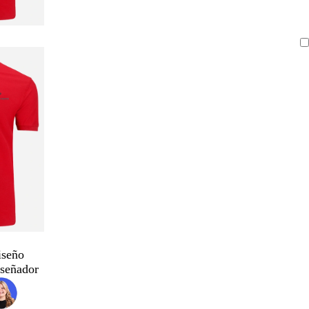
iseño
iseñador