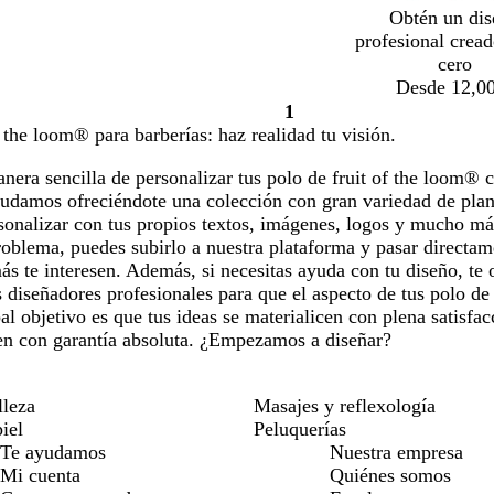
Obtén un dis
profesional crea
cero
Desde 12,00
1
Página
f the loom® para barberías: haz realidad tu visión.
1
era sencilla de personalizar tus polo de fruit of the loom® 
yudamos ofreciéndote una colección con gran variedad de plant
onalizar con tus propios textos, imágenes, logos y mucho más
oblema, puedes subirlo a nuestra plataforma y pasar directam
s te interesen. Además, si necesitas ayuda con tu diseño, te 
 diseñadores profesionales para que el aspecto de tus polo de
al objetivo es que tus ideas se materialicen con plena satisfa
en con garantía absoluta. ¿Empezamos a diseñar?
lleza
Masajes y reflexología
iel
Peluquerías
Te ayudamos
Nuestra empresa
Mi cuenta
Quiénes somos