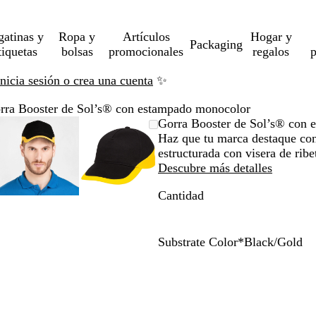
gatinas y
Ropa y
Artículos
Hogar y
Packaging
tiquetas
bolsas
promocionales
regalos
p
Inicia sesión o crea una cuenta
✨
rra Booster de Sol’s® con estampado monocolor
do
Imagen
Acercado
Utiliza
Haz
Imagen
Acercado
Utiliza
Haz
Gorra Booster de Sol’s® con 
le
ampliable
hasta
las
clic
ampliable
hasta
las
clic
Haz que tu marca destaque con
mínimo
teclas
para
mínimo
teclas
para
estructurada con visera de ribe
r
de
expandir
de
expandir
Descubre más detalles
más
más
Cantidad
y
y
menos
menos
para
para
ampliar
ampliar
Substrate Color
*
Black/Gold
y
y
B
K
R
R
O
F
B
G
R
R
alejar
alejar
l
e
o
o
r
r
l
o
e
e
y
y
a
l
y
y
a
e
a
l
d
d
las
las
c
l
a
a
n
n
c
d
/
/
flechas
flechas
k
y
l
l
g
c
k
/
B
W