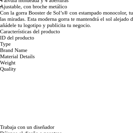
Válvula moldeada y 4 aberturas
para
para
para
para
Ajustable, con broche metálico
moverte
moverte
moverte
movert
Con la gorra Booster de Sol’s® con estampado monocolor, tu 
por
por
por
por
las miradas. Esta moderna gorra te mantendrá el sol alejado 
la
la
la
la
añádele tu logotipo y publicita tu negocio.
imagen
imagen
imagen
imagen
Características del producto
ID del producto
Type
Brand Name
Material Details
Weight
Quality
Trabaja con un diseñador