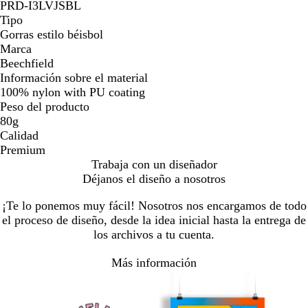
n
e
PRD-I3LVJSBL
t
n
Tipo
e
t
Gorras estilo béisbol
e
Marca
Beechfield
Información sobre el material
100% nylon with PU coating
Peso del producto
80g
Calidad
Premium
Trabaja con un diseñador
Déjanos el diseño a nosotros
¡Te lo ponemos muy fácil! Nosotros nos encargamos de todo
el proceso de diseño, desde la idea inicial hasta la entrega de
los archivos a tu cuenta.
Más información