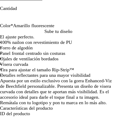
la
la
Cantidad
imagen
imagen
Color
*
Amarillo fluorescente
N
A
Sube tu diseño
a
m
El ajuste perfecto.
r
a
100% nailon con revestimiento de PU
a
r
Forro de algodón
n
i
Panel frontal centrado sin costuras
j
l
Ojales de ventilación bordados
a
l
Visera curvada
f
o
Tira para ajustar el tamaño Rip-Strip™
l
f
Detalles reflectantes para una mayor visibilidad
u
l
Apuesta por un estilo exclusivo con la gorra Enhanced-Viz
o
u
de Beechfield personalizable. Presenta un diseño de visera
r
o
curvada con detalles que te aportan más visibilidad. Es el
e
r
accesorio ideal para darle el toque final a tu imagen.
s
e
Remátala con tu logotipo y pon tu marca en lo más alto.
c
s
Características del producto
e
c
ID del producto