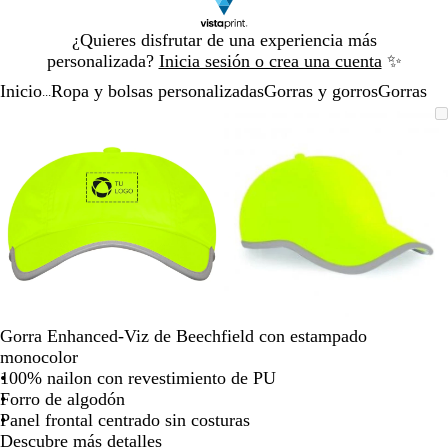
Diapositiva
¿Quieres disfrutar de una experiencia más
1
personalizada?
Inicia sesión o crea una cuenta
✨
de
Inicio
Ropa y bolsas personalizadas
Gorras y gorros
Gorras
1
...
Diapositiva
Imagen
Acercado
Utiliza
Haz
Imagen
Acercado
Utiliza
Haz
1
ampliable
hasta
las
clic
ampliable
hasta
las
clic
de
mínimo
teclas
para
mínimo
teclas
para
2
de
expandir
de
expandir
más
más
y
y
menos
menos
para
para
ampliar
ampliar
y
y
alejar
alejar
Gorra Enhanced-Viz de Beechfield con estampado
y
y
monocolor
las
las
100% nailon con revestimiento de PU
flechas
flechas
Forro de algodón
para
para
Panel frontal centrado sin costuras
moverte
moverte
Descubre más detalles
por
por