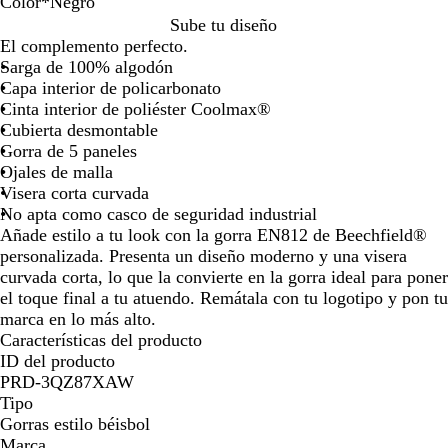
Color
*
Negro
la
la
la
A
N
Sube tu diseño
imagen
imagen
imagen
z
e
El complemento perfecto.
u
g
Sarga de 100% algodón
l
r
Capa interior de policarbonato
f
o
Cinta interior de poliéster Coolmax®
r
Cubierta desmontable
a
Gorra de 5 paneles
n
Ojales de malla
c
Visera corta curvada
é
No apta como casco de seguridad industrial
s
Añade estilo a tu look con la gorra EN812 de Beechfield®
personalizada. Presenta un diseño moderno y una visera
curvada corta, lo que la convierte en la gorra ideal para poner
el toque final a tu atuendo. Remátala con tu logotipo y pon tu
marca en lo más alto.
Características del producto
ID del producto
PRD-3QZ87XAW
Tipo
Gorras estilo béisbol
Marca