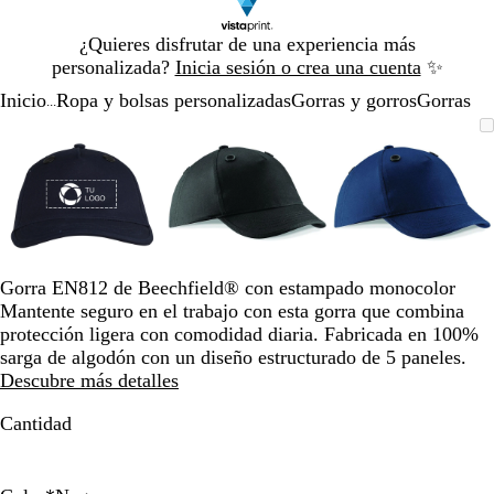
Diapositiva
¿Quieres disfrutar de una experiencia más
1
personalizada?
Inicia sesión o crea una cuenta
✨
de
Inicio
Ropa y bolsas personalizadas
Gorras y gorros
Gorras
1
...
Diapositiva
Imagen
Acercado
Utiliza
Haz
Imagen
Acercado
Utiliza
Haz
Imagen
Acercado
Utiliza
Haz
1
ampliable
hasta
las
clic
ampliable
hasta
las
clic
ampliable
hasta
las
clic
de
mínimo
teclas
para
mínimo
teclas
para
mínimo
teclas
para
3
de
expandir
de
expandir
de
expandir
más
más
más
y
y
y
menos
menos
menos
para
para
para
Gorra EN812 de Beechfield® con estampado monocolor
ampliar
ampliar
ampliar
Mantente seguro en el trabajo con esta gorra que combina
y
y
y
protección ligera con comodidad diaria. Fabricada en 100%
alejar
alejar
alejar
sarga de algodón con un diseño estructurado de 5 paneles.
y
y
y
Descubre más detalles
las
las
las
flechas
flechas
flechas
Cantidad
para
para
para
moverte
moverte
moverte
por
por
por