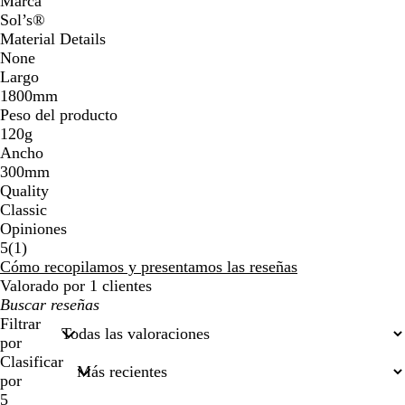
Marca
Sol’s®
Material Details
None
Largo
1800mm
Peso del producto
120g
Ancho
300mm
Quality
Classic
Opiniones
1
5
(
1
)
reseñas
Cómo recopilamos y presentamos las reseñas
Valorado por 1 clientes
Mis
búsquedas
Filtrar
por
Clasificar
por
5