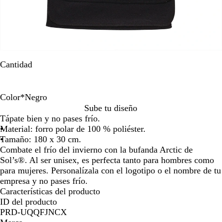
la
imagen
Cantidad
Color
*
Negro
A
N
Sube tu diseño
z
e
Tápate bien y no pases frío.
u
g
Material: forro polar de 100 % poliéster.
l
r
Tamaño: 180 x 30 cm.
f
o
Combate el frío del invierno con la bufanda Arctic de
r
Sol’s®. Al ser unisex, es perfecta tanto para hombres como
a
para mujeres. Personalízala con el logotipo o el nombre de tu
n
empresa y no pases frío.
c
Características del producto
é
ID del producto
s
PRD-UQQFJNCX