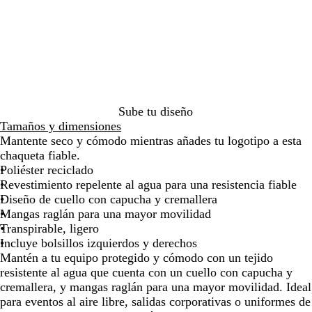
z
z
e
e
o
e
l
por
por
por
por
por
por
u
u
r
g
j
t
a
la
la
la
la
la
la
l
l
d
r
o
a
n
imagen
imagen
imagen
imagen
imagen
imag
m
r
e
o
N
c
a
e
b
a
o
r
a
o
r
i
l
t
a
n
e
n
Sube tu diseño
o
l
j
Tamaños y dimensiones
l
a
Mantente seco y cómodo mientras añades tu logotipo a esta
a
chaqueta fiable.
Poliéster reciclado
Revestimiento repelente al agua para una resistencia fiable
Diseño de cuello con capucha y cremallera
Mangas raglán para una mayor movilidad
Transpirable, ligero
Incluye bolsillos izquierdos y derechos
Mantén a tu equipo protegido y cómodo con un tejido
resistente al agua que cuenta con un cuello con capucha y
cremallera, y mangas raglán para una mayor movilidad. Ideal
para eventos al aire libre, salidas corporativas o uniformes de