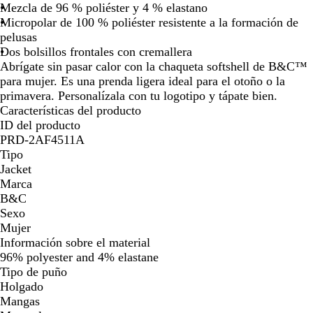
Mezcla de 96 % poliéster y 4 % elastano
la
la
la
la
la
la
la
la
la
Micropolar de 100 % poliéster resistente a la formación de
imagen
imagen
imagen
imagen
imagen
imagen
imagen
imagen
im
pelusas
Dos bolsillos frontales con cremallera
Abrígate sin pasar calor con la chaqueta softshell de B&C™
para mujer. Es una prenda ligera ideal para el otoño o la
primavera. Personalízala con tu logotipo y tápate bien.
Características del producto
ID del producto
PRD-2AF4511A
Tipo
Jacket
Marca
B&C
Sexo
Mujer
Información sobre el material
96% polyester and 4% elastane
Tipo de puño
Holgado
Mangas