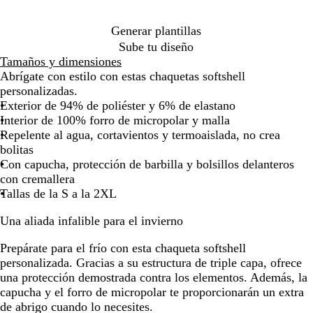
u
la
la
la
la
la
la
la
r
imagen
imagen
imagen
imagen
imagen
imagen
ima
Generar plantillas
o
Sube tu diseño
Tamaños y dimensiones
Abrígate con estilo con estas chaquetas softshell
personalizadas.
Exterior de 94% de poliéster y 6% de elastano
Interior de 100% forro de micropolar y malla
Repelente al agua, cortavientos y termoaislada, no crea
bolitas
Con capucha, protección de barbilla y bolsillos delanteros
con cremallera
Tallas de la S a la 2XL
Una aliada infalible para el invierno
Prepárate para el frío con esta chaqueta softshell
personalizada. Gracias a su estructura de triple capa, ofrece
una protección demostrada contra los elementos. Además, la
capucha y el forro de micropolar te proporcionarán un extra
de abrigo cuando lo necesites.