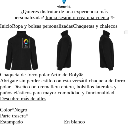
Diapositiva
¿Quieres disfrutar de una experiencia más
1
personalizada?
Inicia sesión o crea una cuenta
✨
de
Inicio
Ropa y bolsas personalizadas
Chaquetas y chalecos
1
Diapositiva
Imagen
Acercado
Utiliza
Haz
Imagen
Acercado
Utiliza
Haz
Imagen
Acercado
Utiliza
Haz
1
ampliable
hasta
las
clic
ampliable
hasta
las
clic
ampliable
hasta
las
clic
de
mínimo
teclas
para
mínimo
teclas
para
mínimo
teclas
para
3
de
expandir
de
expandir
de
expandir
más
más
más
y
y
y
menos
menos
menos
para
para
para
Chaqueta de forro polar Artic de Roly®
ampliar
ampliar
ampliar
Abrígate sin perder estilo con esta versátil chaqueta de forro
y
y
y
polar. Diseño con cremallera entera, bolsillos laterales y
alejar
alejar
alejar
puños elásticos para mayor comodidad y funcionalidad.
y
y
y
Descubre más detalles
las
las
las
flechas
flechas
flechas
Color
*
Negro
B
N
A
A
V
P
A
V
G
R
M
para
para
para
Parte trasera
*
l
e
z
r
e
l
z
e
r
o
o
moverte
moverte
moverte
Estampado
En blanco
a
g
u
e
r
o
u
r
a
j
r
por
por
por