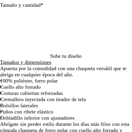
Obligatorio
Tamaño y cantidad
*
n
r
l
n
d
m
l
d
n
o
a
la
la
la
c
o
R
a
e
o
M
e
a
d
imagen
imagen
imagen
o
e
P
a
B
t
o
a
i
r
o
e
l
n
i
t
o
n
e
o
l
l
a
Sube tu diseño
Tamaños y dimensiones
Apuesta por la comodidad con una chaqueta versátil que te
abriga en cualquier época del año.
100% poliéster, forro polar
Cuello alto forrado
Costuras cubiertas reforzadas
Cremallera inyectada con tirador de tela
Bolsillos laterales
Puños con ribete elástico
Dobladillo inferior con ajustadores
Abrígate sin perder estilo durante los días más fríos con esta
cómoda chaqueta de forro polar con cuello alto forrado y