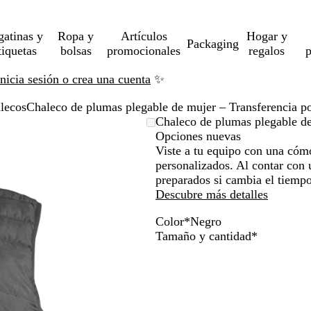
gatinas y
Ropa y
Artículos
Hogar y
Packaging
tiquetas
bolsas
promocionales
regalos
p
Inicia sesión o crea una cuenta
✨
lecos
Chaleco de plumas plegable de mujer – Transferencia po
Chaleco de plumas plegable de
Opciones nuevas
Viste a tu equipo con una cóm
personalizados. Al contar con 
preparados si cambia el tiempo
Descubre más detalles
Color
*
Negro
N
A
G
Obligatori
Tamaño y cantidad
*
e
z
r
g
u
i
r
l
s
o
j
o
a
s