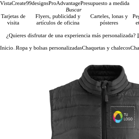
VistaCreate
99designs
ProAdvantage
Presupuesto a medida
Tarjetas de
Flyers, publicidad y
Carteles, lonas y
Pe
visita
artículos de oficina
pósteres
e
Diapositiva
¿Quieres disfrutar de una experiencia más personalizada?
1
de
Inicio
Ropa y bolsas personalizadas
Chaquetas y chalecos
Cha
1
...
Diapositiva
Imagen
Acercado
Utiliza
Haz
1
ampliable
hasta
las
clic
de
mínimo
teclas
para
1
de
expandir
más
y
menos
para
ampliar
y
alejar
y
las
flechas