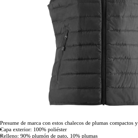
para
moverte
por
la
imagen
Presume de marca con estos chalecos de plumas compactos y 
Capa exterior: 100% poliéster
Relleno: 90% plumón de pato, 10% plumas