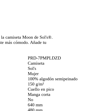
e
para
para
para
moverte
moverte
moverte
por
por
por
la
la
la
imagen
imagen
imagen
 la camiseta Moon de Sol's®.
uste más cómodo. Añade tu
PRD-7PMPLDZD
Camiseta
Sol's
Mujer
100% algodón semipeinado
150 g/m²
Cuello en pico
Manga corta
No
640 mm
480 mm