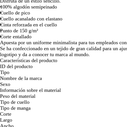
Disfruta de un estilo sencillo.
para
para
para
para
para
100% algodón semipeinado
moverte
moverte
moverte
moverte
moverte
Cuello de pico
por
por
por
por
por
Cuello acanalado con elastano
la
la
la
la
la
Cinta reforzada en el cuello
imagen
imagen
imagen
imagen
imagen
Punto de 150 g/m²
Corte entallado
Apuesta por un uniforme minimalista para tus empleados con
Se ha confeccionado en un tejido de gran calidad para un aj
logotipo y da a conocer tu marca al mundo.
Características del producto
ID del producto
Tipo
Nombre de la marca
Sexo
Información sobre el material
Peso del material
Tipo de cuello
Tipo de manga
Corte
Largo
Ancho