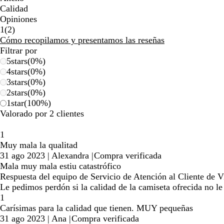
Calidad
Opiniones
2
1
(
2
)
reseñas
Cómo recopilamos y presentamos las reseñas
Filtrar por
5
stars
(
0
%)
4
stars
(
0
%)
3
stars
(
0
%)
2
stars
(
0
%)
1
star
(
100
%)
Valorado por 2 clientes
1
Muy mala la qualitad
31 ago 2023
|
Alexandra
|
Compra verificada
Mala muy mala estiu catastrófico
Respuesta del equipo de Servicio de Atención al Cliente de Vi
Le pedimos perdón si la calidad de la camiseta ofrecida no l
1
Carísimas para la calidad que tienen. MUY pequeñas
31 ago 2023
|
Ana
|
Compra verificada