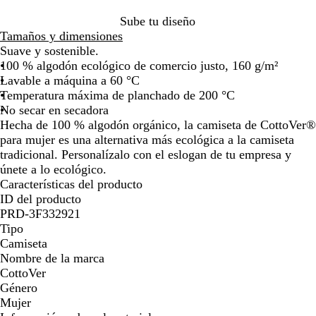
o
o
l
e
i
la
la
la
la
la
la
la
la
la
t
s
n
Sube tu diseño
imagen
imagen
imagen
imagen
imagen
imagen
imagen
imagen
im
o
t
o
Tamaños y dimensiones
e
Suave y sostenible.
100 % algodón ecológico de comercio justo, 160 g/m²
Lavable a máquina a 60 ­­°C
Temperatura máxima de planchado de 200 °C
No secar en secadora
Hecha de 100 % algodón orgánico, la camiseta de CottoVer®
para mujer es una alternativa más ecológica a la camiseta
tradicional. Personalízalo con el eslogan de tu empresa y
únete a lo ecológico.
Características del producto
ID del producto
PRD-3F332921
Tipo
Camiseta
Nombre de la marca
CottoVer
Género
Mujer