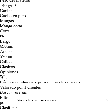
Peso del material
140 g/m²
Cuello
Cuello en pico
Mangas
Manga corta
Corte
None
Largo
690mm
Ancho
570mm
Calidad
Clásicos
Opiniones
1
5
(
1
)
reseñas
Cómo recopilamos y presentamos las reseñas
Valorado por 1 clientes
Mis
búsquedas
Filtrar
por
Clasificar