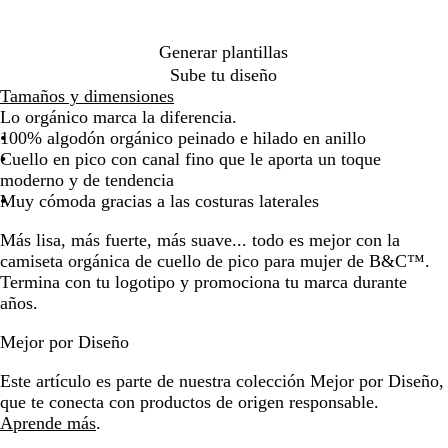
a
r
la
la
la
la
la
la
la
la
la
la
la
la
la
la
la
r
i
imagen
imagen
imagen
imagen
imagen
imagen
imagen
imagen
imagen
imagen
imagen
imagen
imagen
image
i
o
n
Generar plantillas
o
Sube tu diseño
Tamaños y dimensiones
Lo orgánico marca la diferencia.
100% algodón orgánico peinado e hilado en anillo
Cuello en pico con canal fino que le aporta un toque
moderno y de tendencia
Muy cómoda gracias a las costuras laterales
Más lisa, más fuerte, más suave... todo es mejor con la
camiseta orgánica de cuello de pico para mujer de B&C™.
Termina con tu logotipo y promociona tu marca durante
años.
Mejor por Diseño
Este artículo es parte de nuestra colección Mejor por Diseño,
que te conecta con productos de origen responsable.
Aprende más
.