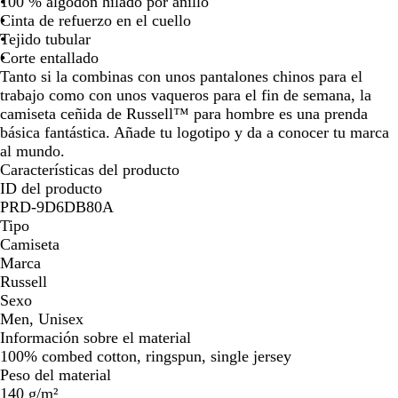
100 % algodón hilado por anillo
n
la
la
la
la
la
la
la
Cinta de refuerzo en el cuello
s
imagen
imagen
imagen
imagen
imagen
imagen
ima
Tejido tubular
o
Corte entallado
Tanto si la combinas con unos pantalones chinos para el
trabajo como con unos vaqueros para el fin de semana, la
camiseta ceñida de Russell™ para hombre es una prenda
básica fantástica. Añade tu logotipo y da a conocer tu marca
al mundo.
Características del producto
ID del producto
PRD-9D6DB80A
Tipo
Camiseta
Marca
Russell
Sexo
Men, Unisex
Información sobre el material
100% combed cotton, ringspun, single jersey
Peso del material
140 g/m²