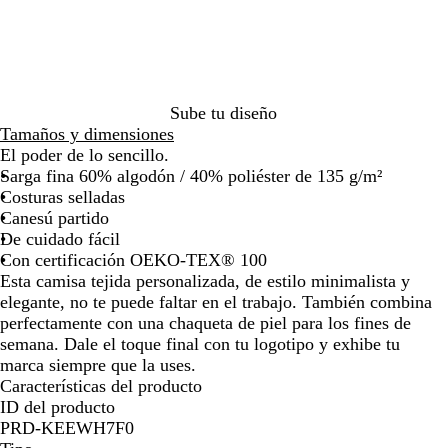
l
l
n
r
la
la
la
la
m
c
c
o
imagen
imagen
imagen
imagen
a
e
o
r
l
i
e
n
s
Sube tu diseño
o
t
Tamaños y dimensiones
e
El poder de lo sencillo.
Sarga fina 60% algodón / 40% poliéster de 135 g/m²
Costuras selladas
Canesú partido
De cuidado fácil
Con certificación OEKO-TEX® 100
Esta camisa tejida personalizada, de estilo minimalista y
elegante, no te puede faltar en el trabajo. También combina
perfectamente con una chaqueta de piel para los fines de
semana. Dale el toque final con tu logotipo y exhibe tu
marca siempre que la uses.
Características del producto
ID del producto
PRD-KEEWH7F0