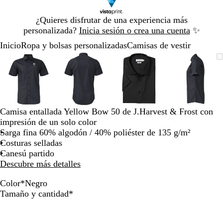
Diapositiva
¿Quieres disfrutar de una experiencia más
1
personalizada?
Inicia sesión o crea una cuenta
✨
de
Inicio
Ropa y bolsas personalizadas
Camisas de vestir
1
Diapositiva
Imagen
Acercado
Utiliza
Haz
Imagen
Acercado
Utiliza
Haz
Imagen
Acercado
Utiliza
Haz
Imagen
Acerca
Utiliza
Haz
1
ampliable
hasta
las
clic
ampliable
hasta
las
clic
ampliable
hasta
las
clic
ampliab
hasta
las
clic
de
mínimo
teclas
para
mínimo
teclas
para
mínimo
teclas
para
mínimo
teclas
para
4
de
expandir
de
expandir
de
expandir
de
expandi
más
más
más
más
y
y
y
y
Camisa entallada Yellow Bow 50 de J.Harvest & Frost con
menos
menos
menos
menos
impresión de un solo color
para
para
para
para
Sarga fina 60% algodón / 40% poliéster de 135 g/m²
ampliar
ampliar
ampliar
ampliar
Costuras selladas
y
y
y
y
Canesú partido
alejar
alejar
alejar
alejar
Descubre más detalles
y
y
y
y
las
las
las
las
Color
*
Negro
flechas
flechas
flechas
flechas
A
A
B
N
Obligatorio
Tamaño y cantidad
*
para
para
para
para
z
z
l
e
moverte
moverte
moverte
movert
u
u
a
g
por
por
por
por