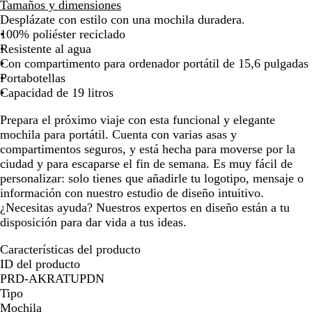
m
o
e
Tamaños y dimensiones
la
la
la
la
la
a
c
g
Desplázate con estilo con una mochila duradera.
imagen
imagen
imagen
imagen
image
r
h
r
100% poliéster reciclado
i
e
o
Resistente al agua
l
s
Con compartimento para ordenador portátil de 15,6 pulgadas
l
a
Portabotellas
o
z
Capacidad de 19 litros
u
Prepara el próximo viaje con esta funcional y elegante
l
mochila para portátil. Cuenta con varias asas y
e
compartimentos seguros, y está hecha para moverse por la
s
ciudad y para escaparse el fin de semana. Es muy fácil de
personalizar: solo tienes que añadirle tu logotipo, mensaje o
información con nuestro estudio de diseño intuitivo.
¿Necesitas ayuda? Nuestros expertos en diseño están a tu
disposición para dar vida a tus ideas.
Características del producto
ID del producto
PRD-AKRATUPDN
Tipo
Mochila