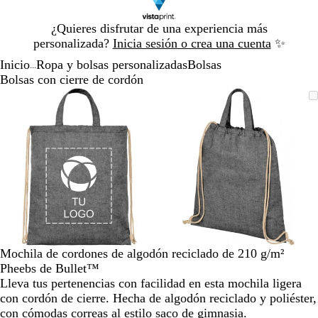
Diapositiva
¿Quieres disfrutar de una experiencia más
1
personalizada?
Inicia sesión o crea una cuenta
✨
de
Inicio
Ropa y bolsas personalizadas
Bolsas
1
...
Bolsas con cierre de cordón
Diapositiva
Imagen
Acercado
Utiliza
Haz
Imagen
Acercado
Utiliza
Haz
1
ampliable
hasta
las
clic
ampliable
hasta
las
clic
de
mínimo
teclas
para
mínimo
teclas
para
2
de
expandir
de
expandir
más
más
y
y
menos
menos
para
para
ampliar
ampliar
y
y
alejar
alejar
Mochila de cordones de algodón reciclado de 210 g/m²
y
y
Pheebs de Bullet™
las
las
Lleva tus pertenencias con facilidad en esta mochila ligera
flechas
flechas
con cordón de cierre. Hecha de algodón reciclado y poliéster,
para
para
con cómodas correas al estilo saco de gimnasia.
moverte
moverte