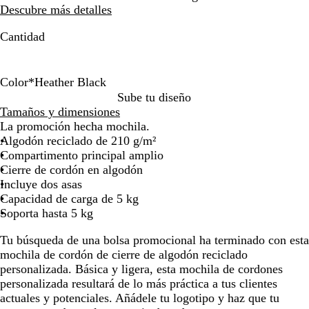
Descubre más detalles
por
por
la
la
Cantidad
imagen
imagen
Color
*
Heather Black
H
H
H
H
N
Sube tu diseño
e
e
e
e
a
Tamaños y dimensiones
a
a
a
a
t
La promoción hecha mochila.
t
t
t
t
u
Algodón reciclado de 210 g/m²
h
h
h
h
r
Compartimento principal amplio
e
e
e
e
a
Cierre de cordón en algodón
r
r
r
r
l
Incluye dos asas
B
M
R
B
Capacidad de carga de 5 kg
l
a
e
l
Soporta hasta 5 kg
u
r
d
a
Tu búsqueda de una bolsa promocional ha terminado con esta
e
o
c
mochila de cordón de cierre de algodón reciclado
o
k
personalizada. Básica y ligera, esta mochila de cordones
n
personalizada resultará de lo más práctica a tus clientes
actuales y potenciales. Añádele tu logotipo y haz que tu