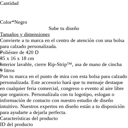
Cantidad
la
la
imagen
imagen
Color
*
Negro
N
A
A
R
Sube tu diseño
e
z
z
o
Tamaños y dimensiones
g
u
u
j
Convierte a tu marca en el centro de atención con una bolsa
r
l
l
o
para calzado personalizada.
o
f
r
/
Poliéster de 420 D
r
e
n
35 x 16 x 18 cm
a
a
e
Interior lavable, cierre Rip-Strip™, asa de mano de cincha
n
l
g
9 litros
c
/
r
Pon tu marca en el punto de mira con esta bolsa para calzado
é
n
o
personalizada. Este accesorio hará que tu mensaje destaque
s
e
/
en cualquier feria comercial, congreso o evento al aire libre
g
b
que organices. Personalízala con tu logotipo, eslogan o
r
l
información de contacto con nuestro estudio de diseño
o
a
intuitivo. Nuestros expertos en diseño están a tu disposición
/
n
para ayudarte a dejarla perfecta.
b
c
Características del producto
l
o
ID del producto