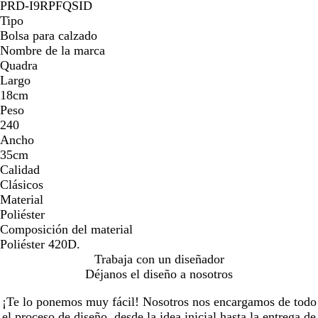
a
PRD-I9RPFQSID
n
Tipo
c
Bolsa para calzado
o
Nombre de la marca
Quadra
Largo
18cm
Peso
240
Ancho
35cm
Calidad
Clásicos
Material
Poliéster
Composición del material
Poliéster 420D.
Trabaja con un diseñador
Déjanos el diseño a nosotros
¡Te lo ponemos muy fácil! Nosotros nos encargamos de todo
el proceso de diseño, desde la idea inicial hasta la entrega de