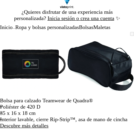
Diapositiva
¿Quieres disfrutar de una experiencia más
1
personalizada?
Inicia sesión o crea una cuenta
✨
de
Inicio
Ropa y bolsas personalizadas
Bolsas
Maletas
1
...
Diapositiva
Imagen
Acercado
Utiliza
Haz
Imagen
Acercado
Utiliza
Haz
1
ampliable
hasta
las
clic
ampliable
hasta
las
clic
de
mínimo
teclas
para
mínimo
teclas
para
2
de
expandir
de
expandir
más
más
y
y
menos
menos
para
para
ampliar
ampliar
y
y
alejar
alejar
Bolsa para calzado Teamwear de Quadra®
y
y
Poliéster de 420 D
las
las
35 x 16 x 18 cm
flechas
flechas
Interior lavable, cierre Rip-Strip™, asa de mano de cincha
para
para
Descubre más detalles
moverte
moverte
por
por