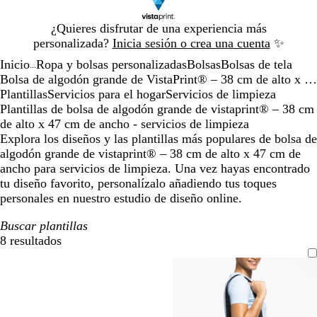
Diapositiva
¿Quieres disfrutar de una experiencia más
1
personalizada?
Inicia sesión o crea una cuenta
✨
de
Inicio
Ropa y bolsas personalizadas
Bolsas
Bolsas de tela
1
...
Bolsa de algodón grande de VistaPrint® – 38 cm de alto x 47 cm de ancho
Plantillas
Servicios para el hogar
Servicios de limpieza
Plantillas de bolsa de algodón grande de vistaprint® – 38 cm
de alto x 47 cm de ancho - servicios de limpieza
Explora los diseños y las plantillas más populares de bolsa de
algodón grande de vistaprint® – 38 cm de alto x 47 cm de
ancho para servicios de limpieza. Una vez hayas encontrado
tu diseño favorito, personalízalo añadiendo tus toques
personales en nuestro estudio de diseño online.
Buscar plantillas
8 resultados
Filtros