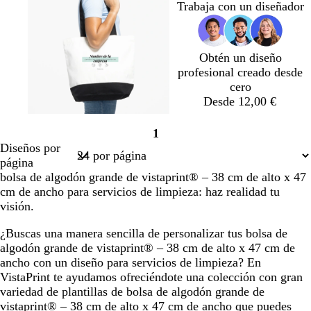
l
d
d
Trabaja con un diseñador
o
e
e
s
a
a
c
z
z
Obtén un diseño
u
u
u
profesional creado desde
r
l
l
cero
o
a
a
Desde 12,00 €
d
d
o
o
a
l
a
r
1
z
a
z
o
Página
Diseños por
u
v
u
s
1
página
l
a
l
a
bolsa de algodón grande de vistaprint® – 38 cm de alto x 47
c
n
c
c
cm de ancho para servicios de limpieza: haz realidad tu
l
d
l
l
visión.
a
a
a
a
r
r
r
¿Buscas una manera sencilla de personalizar tus bolsa de
o
o
o
algodón grande de vistaprint® – 38 cm de alto x 47 cm de
ancho con un diseño para servicios de limpieza? En
VistaPrint te ayudamos ofreciéndote una colección con gran
variedad de plantillas de bolsa de algodón grande de
vistaprint® – 38 cm de alto x 47 cm de ancho que puedes