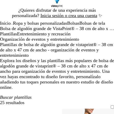
Diapositiva
¿Quieres disfrutar de una experiencia más
1
personalizada?
Inicia sesión o crea una cuenta
✨
de
Inicio
Ropa y bolsas personalizadas
Bolsas
Bolsas de tela
1
...
Bolsa de algodón grande de VistaPrint® – 38 cm de alto x 47 cm de ancho
Plantillas
Entretenimiento y recreación
Organización de eventos y entretenimiento
Plantillas de bolsa de algodón grande de vistaprint® – 38 cm
de alto x 47 cm de ancho - organización de eventos y
entretenimiento
Explora los diseños y las plantillas más populares de bolsa de
algodón grande de vistaprint® – 38 cm de alto x 47 cm de
ancho para organización de eventos y entretenimiento. Una
vez hayas encontrado tu diseño favorito, personalízalo
añadiendo tus toques personales en nuestro estudio de diseño
online.
Buscar plantillas
25 resultados
Filtros