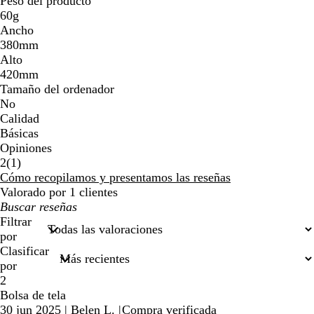
Peso del producto
60g
Ancho
380mm
Alto
420mm
Tamaño del ordenador
No
Calidad
Básicas
Opiniones
1
2
(
1
)
reseñas
Cómo recopilamos y presentamos las reseñas
Valorado por 1 clientes
Mis
búsquedas
Filtrar
por
Clasificar
por
2
Bolsa de tela
30 jun 2025
|
Belen L.
|
Compra verificada