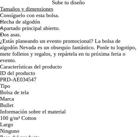
N
N
N
N
N
N
N
Sube tu diseño
la
la
la
la
a
a
a
a
a
a
a
Tamaños y dimensiones
imagen
imagen
imagen
imagen
t
t
t
t
t
t
t
Consíguelo con esta bolsa.
u
u
u
u
u
u
u
Hecha de algodón
r
r
r
r
r
r
r
Apartado principal abierto.
a
a
a
a
a
a
a
Dos asas.
l
l
l
l
l
l
l
¿Estás planeando un evento promocional? La bolsa de
/
/
/
/
/
/
/
algodón Nevada es un obsequio fantástico. Ponle tu logotipo,
A
R
N
V
A
A
N
mete folletos y regalos, y repártela en tu próxima feria o
z
o
a
e
z
m
e
evento.
u
j
r
r
u
a
g
Características del producto
l
o
a
d
l
r
r
ID del producto
m
n
e
r
i
o
PRD-AE034547
a
j
m
e
l
Tipo
r
a
a
a
l
Bolsa de tela
i
n
l
o
Marca
n
z
Bullet
o
a
Información sobre el material
n
100 g/m² Cotton
a
Largo
Ninguno