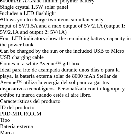
i
8000mAh A-Grade lithium polymer battery
la
la
la
la
la
la
la
d
Single crystal 1.5W solar panel
imagen
imagen
imagen
imagen
imagen
imagen
ima
B
Includes a LED flashlight
l
Allows you to charge two items simultaneously
a
Input of 5V/1.5A and a max output of 5V/2.1A (output 1:
c
5V/2.1A and output 2: 5V/1A)
k
Four LED indicators show the remaining battery capacity in
the power bank
Can be charged by the sun or the included USB to Micro
USB charging cable
Comes in a white Avenue™ gift box
Ideal para irte de acampada durante unos días o para la
playa, la batería externa solar de 8000 mAh Stellar de
Avenue™ utiliza la energía del sol para cargar tus
dispositivos tecnológicos. Personalízala con tu logotipo y
exhibe tu marca cuando estés al aire libre.
Características del producto
ID del producto
PRD-M1URQICM
Tipo
Batería externa
Marca