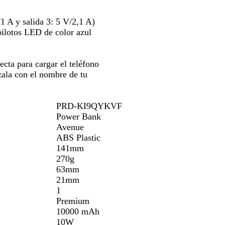
ra
para
para
c
verte
moverte
moverte
o
1 A y salida 3: 5 V/2,1 A)
r
por
por
 pilotos LED de color azul
la
la
magen
imagen
imagen
ta para cargar el teléfono
zala con el nombre de tu
PRD-KI9QYKVF
Power Bank
Avenue
ABS Plastic
141mm
270g
63mm
21mm
1
Premium
10000 mAh
10W