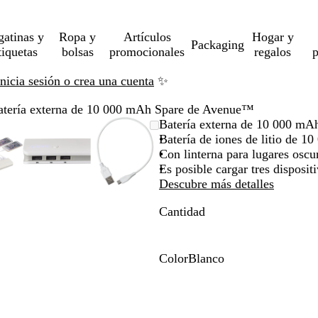
gatinas y
Ropa y
Artículos
Hogar y
Packaging
tiquetas
bolsas
promocionales
regalos
p
Inicia sesión o crea una cuenta
✨
atería externa de 10 000 mAh Spare de Avenue™
magen
ercado
iliza
az
Imagen
Acercado
Utiliza
Haz
Imagen
Acercado
Utiliza
Haz
Batería externa de 10 000 m
pliable
sta
s
ic
ampliable
hasta
las
clic
ampliable
hasta
las
clic
Batería de iones de litio de 
ínimo
clas
ra
mínimo
teclas
para
mínimo
teclas
para
Con linterna para lugares oscu
pandir
de
expandir
de
expandir
Es posible cargar tres dispositi
ás
más
más
Descubre más detalles
y
y
Cantidad
enos
menos
menos
ra
para
para
pliar
ampliar
ampliar
y
y
Color
Blanco
ejar
alejar
alejar
B
y
y
l
s
las
las
a
echas
flechas
flechas
n