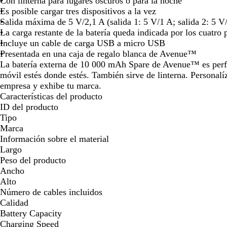
Con linterna para lugares oscuros o para la noche
para
para
para
para
pa
Es posible cargar tres dispositivos a la vez
moverte
moverte
moverte
moverte
mo
Salida máxima de 5 V/2,1 A (salida 1: 5 V/1 A; salida 2: 5 V/
por
por
por
por
po
La carga restante de la batería queda indicada por los cuatro
la
la
la
la
la
Incluye un cable de carga USB a micro USB
imagen
imagen
imagen
imagen
i
Presentada en una caja de regalo blanca de Avenue™
La batería externa de 10 000 mAh Spare de Avenue™ es perfec
móvil estés donde estés. También sirve de linterna. Personalí
empresa y exhibe tu marca.
Características del producto
ID del producto
Tipo
Marca
Información sobre el material
Largo
Peso del producto
Ancho
Alto
Número de cables incluidos
Calidad
Battery Capacity
Charging Speed