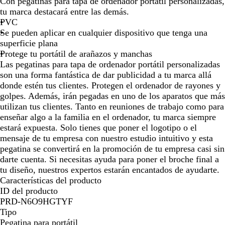
l
Con pegatinas para tapa de ordenador portátil personalizadas,
por
por
por
por
por
por
por
a
tu marca destacará entre las demás.
la
la
la
la
la
la
la
n
PVC
imagen
imagen
imagen
imagen
imagen
imagen
ima
c
Se pueden aplicar en cualquier dispositivo que tenga una
o
superficie plana
l
Protege tu portátil de arañazos y manchas
i
Las pegatinas para tapa de ordenador portátil personalizadas
s
son una forma fantástica de dar publicidad a tu marca allá
o
donde estén tus clientes. Protegen el ordenador de rayones y
golpes. Además, irán pegadas en uno de los aparatos que más
utilizan tus clientes. Tanto en reuniones de trabajo como para
enseñar algo a la familia en el ordenador, tu marca siempre
estará expuesta. Solo tienes que poner el logotipo o el
mensaje de tu empresa con nuestro estudio intuitivo y esta
pegatina se convertirá en la promoción de tu empresa casi sin
darte cuenta. Si necesitas ayuda para poner el broche final a
tu diseño, nuestros expertos estarán encantados de ayudarte.
Características del producto
ID del producto
PRD-N6O9HGTYF
Tipo
Pegatina para portátil