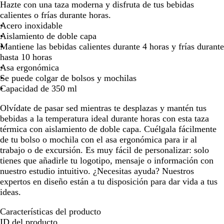
c
e
Hazte con una taza moderna y disfruta de tus bebidas
moverte
moverte
moverte
moverte
moverte
moverte
moverte
moverte
mov
e
g
calientes o frías durante horas.
por
por
por
por
por
por
por
por
por
r
r
Acero inoxidable
la
la
la
la
la
la
la
la
la
o
o
Aislamiento de doble capa
imagen
imagen
imagen
imagen
imagen
imagen
imagen
imagen
im
i
o
Mantiene las bebidas calientes durante 4 horas y frías durante
n
b
hasta 10 horas
o
s
Asa ergonómica
x
i
Se puede colgar de bolsos y mochilas
i
d
Capacidad de 350 ml
d
i
Olvídate de pasar sed mientras te desplazas y mantén tus
a
a
bebidas a la temperatura ideal durante horas con esta taza
b
n
térmica con aislamiento de doble capa. Cuélgala fácilmente
l
a
de tu bolso o mochila con el asa ergonómica para ir al
e
trabajo o de excursión. Es muy fácil de personalizar: solo
tienes que añadirle tu logotipo, mensaje o información con
nuestro estudio intuitivo. ¿Necesitas ayuda? Nuestros
expertos en diseño están a tu disposición para dar vida a tus
ideas.
Características del producto
ID del producto