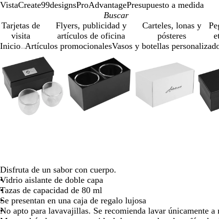
VistaCreate
99designs
ProAdvantage
Presupuesto a medida
Tarjetas de
Flyers, publicidad y
Carteles, lonas y
Pe
visita
artículos de oficina
pósteres
e
Inicio
Artículos promocionales
Vasos y botellas personalizad
...
Diapositiva
Imagen
Acercado
Utiliza
Haz
Imagen
Acercado
Utiliza
Haz
Imagen
Acercado
Utiliza
Haz
1
ampliable
hasta
las
clic
ampliable
hasta
las
clic
ampliable
hasta
las
clic
de
mínimo
teclas
para
mínimo
teclas
para
mínimo
teclas
para
5
de
expandir
de
expandir
de
expandir
más
más
más
y
y
y
menos
menos
menos
para
para
para
ampliar
ampliar
ampliar
y
y
y
alejar
alejar
alejar
y
y
y
Disfruta de un sabor con cuerpo.
las
las
las
Vidrio aislante de doble capa
flechas
flechas
flechas
Tazas de capacidad de 80 ml
para
para
para
Se presentan en una caja de regalo lujosa
moverte
moverte
moverte
No apto para lavavajillas. Se recomienda lavar únicamente a