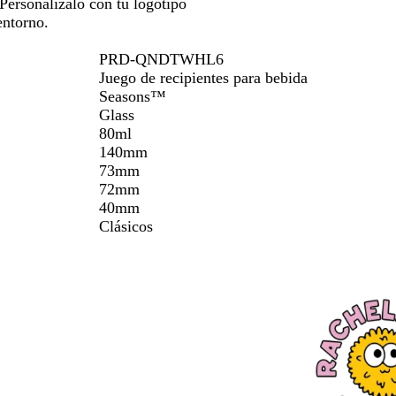
por
por
a
Personalízalo con tu logotipo
la
la
r
entorno.
imagen
imagen
e
n
PRD-QNDTWHL6
t
Juego de recipientes para bebida
e
Seasons™
Glass
80ml
140mm
73mm
72mm
40mm
Clásicos