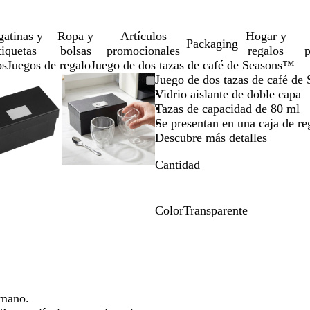
gatinas y
Ropa y
Artículos
Hogar y
Packaging
tiquetas
bolsas
promocionales
regalos
p
os
Juegos de regalo
Juego de dos tazas de café de Seasons™
Imagen
Acercado
Utiliza
Haz
Imagen
Acercado
Utiliza
Haz
Juego de dos tazas de café d
ampliable
hasta
las
clic
ampliable
hasta
las
clic
Vidrio aislante de doble capa
mínimo
teclas
para
mínimo
teclas
para
Tazas de capacidad de 80 ml
de
expandir
de
expandir
Se presentan en una caja de re
más
más
Descubre más detalles
y
y
Cantidad
menos
menos
para
para
ampliar
ampliar
y
y
Color
Transparente
alejar
alejar
T
y
y
r
las
las
a
flechas
flechas
n
para
para
s
moverte
moverte
p
 mano.