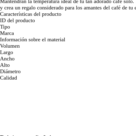
por
por
por
Mantendrán la temperatura ideal de tu tan adorado café solo. 
la
la
la
y crea un regalo considerado para los amantes del café de tu 
imagen
imagen
imagen
Características del producto
ID del producto
Tipo
Marca
Información sobre el material
Volumen
Largo
Ancho
Alto
Diámetro
Calidad