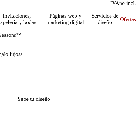
IVA
incl.
no incl.
Invitaciones,
Páginas web y
Servicios de
Ofertas
apelería y bodas
marketing digital
diseño
e Seasons™
galo lujosa
Sube tu diseño