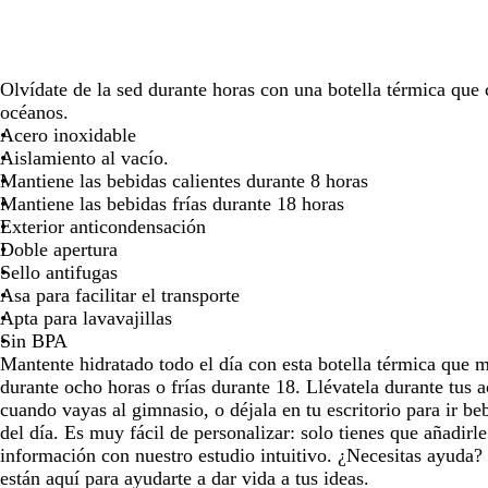
para
para
para
moverte
moverte
moverte
por
por
por
Olvídate de la sed durante horas con una botella térmica que 
la
la
la
océanos.
imagen
imagen
imagen
Acero inoxidable
Aislamiento al vacío.
Mantiene las bebidas calientes durante 8 horas
Mantiene las bebidas frías durante 18 horas
Exterior anticondensación
Doble apertura
Sello antifugas
Asa para facilitar el transporte
Apta para lavavajillas
Sin BPA
Mantente hidratado todo el día con esta botella térmica que m
durante ocho horas o frías durante 18. Llévatela durante tus ac
cuando vayas al gimnasio, o déjala en tu escritorio para ir 
del día. Es muy fácil de personalizar: solo tienes que añadirl
información con nuestro estudio intuitivo. ¿Necesitas ayuda?
están aquí para ayudarte a dar vida a tus ideas.