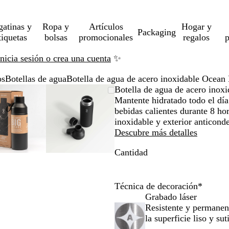
gatinas y
Ropa y
Artículos
Hogar y
Packaging
tiquetas
bolsas
promocionales
regalos
p
Inicia sesión o crea una cuenta
✨
os
Botellas de agua
Botella de agua de acero inoxidable Ocean
Imagen
Acercado
Utiliza
Haz
Imagen
Acercado
Utiliza
Haz
Botella de agua de acero inox
ampliable
hasta
las
clic
ampliable
hasta
las
clic
Mantente hidratado todo el día
mínimo
teclas
para
mínimo
teclas
para
bebidas calientes durante 8 ho
de
expandir
de
expandir
inoxidable y exterior anticond
más
más
Descubre más detalles
y
y
Cantidad
menos
menos
para
para
ampliar
ampliar
y
y
Técnica de decoración
*
alejar
alejar
Grabado láser
y
y
Resistente y permanen
las
las
la superficie liso y suti
flechas
flechas