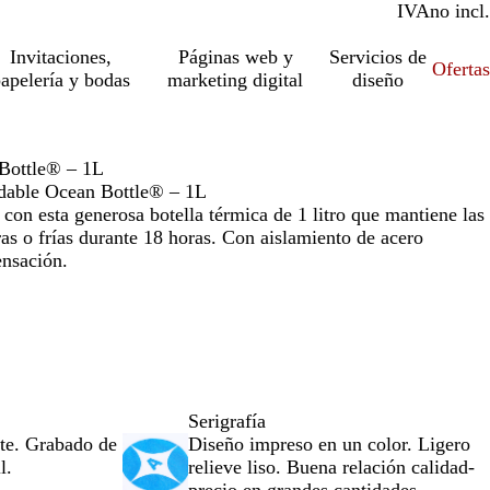
IVA
incl.
no incl.
Invitaciones,
Páginas web y
Servicios de
Ofertas
apelería y bodas
marketing digital
diseño
 Bottle® – 1L
idable Ocean Bottle® – 1L
 con esta generosa botella térmica de 1 litro que mantiene las
ras o frías durante 18 horas. Con aislamiento de acero
ensación.
Serigrafía
te. Grabado de
Diseño impreso en un color. Ligero
l.
relieve liso. Buena relación calidad-